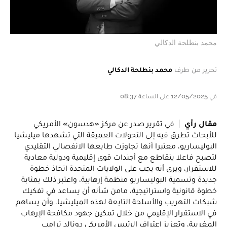
محمد بنطلحة الدكالي
تحرير من طرف
محمد بنطلحة الدكالي
في 12/05/2025 على الساعة 08:37
مقال رأي
في تقرير صدر عن مركز «هدسون» الأمريكي
للأبحاث تطرق فيه إلى التحولات العميقة التي تشهدها ميليشيا
البوليساريو، معتبرا أنها تجاوزت طابعها الانفصالي التقليدي
لتصبح فاعلا يتقاطع مع أجندات قوى إقليمية ودولية معادية
للاستقرار، ويرى أنه يجب على الولايات المتحدة اتخاذ خطوة
جديدة وتسمية البوليساريو منظمة إرهابية، واعتبر ذلك بمثابة
خطوة قانونية واستراتيجية، مامن شأنه أن يساعد في تفكيك
شبكات التهريب والأسلحة التابعة لهذه الميليشيا، وأن يساهم
في الاستقرار الإقليمي من خلال تمكين جهود مكافحة الإرهاب
المغربية، وتعزيز اعتراف الرئيس الأمريكي دونالد ترامب