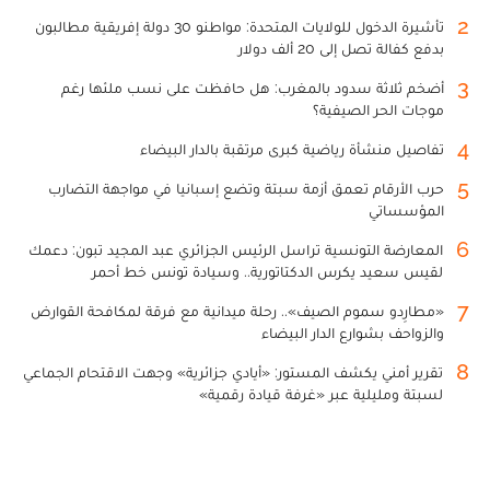
2
تأشيرة الدخول للولايات المتحدة: مواطنو 30 دولة إفريقية مطالبون
بدفع كفالة تصل إلى 20 ألف دولار
3
أضخم ثلاثة سدود بالمغرب: هل حافظت على نسب ملئها رغم
موجات الحر الصيفية؟
4
تفاصيل منشأة رياضية كبرى مرتقبة بالدار البيضاء
5
حرب الأرقام تعمق أزمة سبتة وتضع إسبانيا في مواجهة التضارب
المؤسساتي
6
المعارضة التونسية تراسل الرئيس الجزائري عبد المجيد تبون: دعمك
لقيس سعيد يكرس الدكتاتورية.. وسيادة تونس خط أحمر
7
«مطارِدو سموم الصيف».. رحلة ميدانية مع فرقة لمكافحة القوارض
والزواحف بشوارع الدار البيضاء
8
تقرير أمني يكشف المستور: «أيادي جزائرية» وجهت الاقتحام الجماعي
لسبتة ومليلية عبر «غرفة قيادة رقمية»