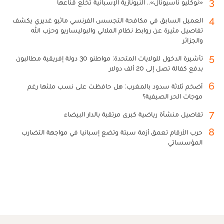
3
«نوكليو ناسيونال».. النيونازية الإسبانية تخلع قناعها
4
العميل السابق في مكافحة التجسس الفرنسي ماثيو غديري يكشف
تفاصيل مثيرة عن روابط نظام الملالي والبوليساريو وحزب الله
والجزائر
5
تأشيرة الدخول للولايات المتحدة: مواطنو 30 دولة إفريقية مطالبون
بدفع كفالة تصل إلى 20 ألف دولار
6
أضخم ثلاثة سدود بالمغرب: هل حافظت على نسب ملئها رغم
موجات الحر الصيفية؟
7
تفاصيل منشأة رياضية كبرى مرتقبة بالدار البيضاء
8
حرب الأرقام تعمق أزمة سبتة وتضع إسبانيا في مواجهة التضارب
المؤسساتي