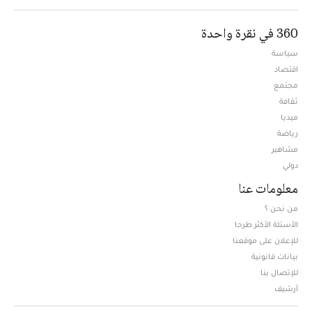
360 في نقرة واحدة
سياسة
اقتصاد
مجتمع
ثقافة
ميديا
Opens in new window
رياضة
مشاهير
دولي
معلومات عنا
من نحن ؟
الأسئلة الأكثر طرحا
للإعلان على موقعنا
بيانات قانونية
للإتصال بنا
أرشيف