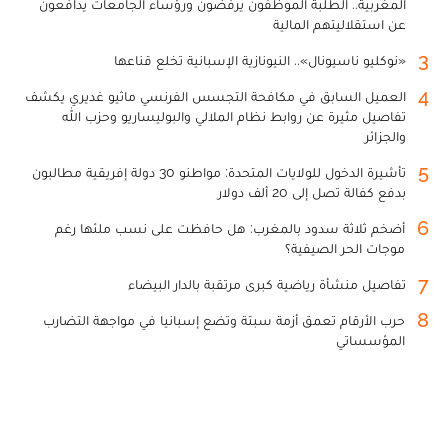
المغربية.. الطلبة الموظفون يرفضون ورؤساء الجامعات يدافعون
عن استقلاليتهم المالية
3
«نوكليو ناسيونال».. النيونازية الإسبانية تخلع قناعها
4
العميل السابق في مكافحة التجسس الفرنسي ماثيو غديري يكشف
تفاصيل مثيرة عن روابط نظام الملالي والبوليساريو وحزب الله
والجزائر
5
تأشيرة الدخول للولايات المتحدة: مواطنو 30 دولة إفريقية مطالبون
بدفع كفالة تصل إلى 20 ألف دولار
6
أضخم ثلاثة سدود بالمغرب: هل حافظت على نسب ملئها رغم
موجات الحر الصيفية؟
7
تفاصيل منشأة رياضية كبرى مرتقبة بالدار البيضاء
8
حرب الأرقام تعمق أزمة سبتة وتضع إسبانيا في مواجهة التضارب
المؤسساتي