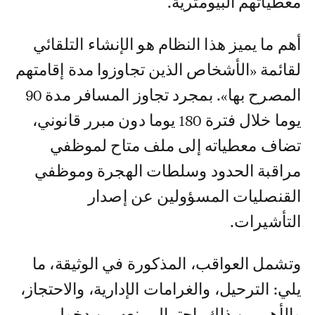
معطياتهم البيومترية.
أهم ما يميز هذا النظام هو الإنشاء التلقائي
لقائمة «الأشخاص الذين تجاوزوا مدة إقامتهم
المصرح بها». بمجرد تجاوز المسافر مدة 90
يوما خلال فترة 180 يوما دون مبرر قانوني،
تضاف معطياته إلى ملف متاح لموظفي
مراقبة الحدود وسلطات الهجرة وموظفي
القنصليات المسؤولين عن إصدار
التأشيرات.
وتشمل العواقب، المذكورة في الوثيقة، ما
يلي: الترحيل، والغرامات الإدارية، والاحتجاز،
والأهم من ذلك، احتمال منعه من دخول