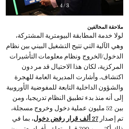
4
/
4
ملاحقة المخالفين
لولا خدمة المطابقة البيومترية المشتركة،
وهي الآلية التي تتيح التشغيل البيني بين نظام
الدخول/الخروج ونظام معلومات التأشيرات
المركزية، لكان هذا الاحتيال قد مر دون
اكتشاف. وأشارت المديرية العامة للهجرة
والشؤون الداخلية التابعة للمفوضية الأوروبية
إلى أنه منذ بدء تطبيق النظام تدريجيا، ومن
بين 52 مليون عملية دخول وخروج مسجلة،
تم إصدار
27 ألف قرار رفض دخول
، بما في
ذلك أكثر من 700 قرار يتعلق بأفراد يعتبرون