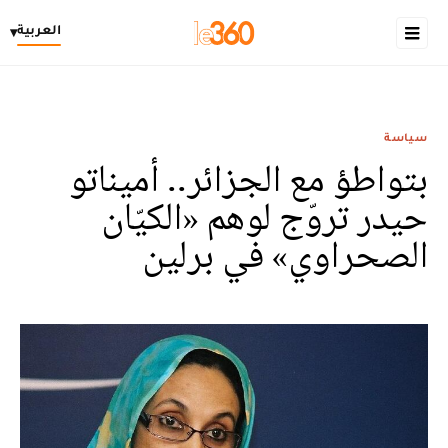
العربية
▾
سياسة
بتواطؤ مع الجزائر.. أميناتو
حيدر تروّج لوهم «الكيّان
الصحراوي» في برلين