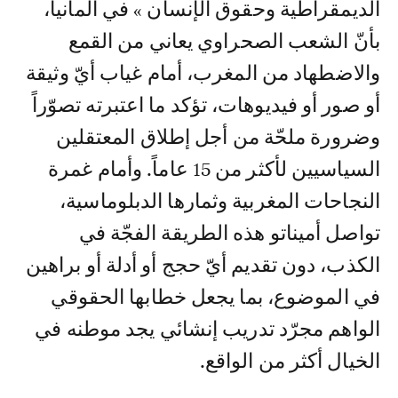
الديمقراطية وحقوق الإنسان » في ألمانيا،
بأنّ الشعب الصحراوي يعاني من القمع
والاضطهاد من المغرب، أمام غياب أيّ وثيقة
أو صور أو فيديوهات، تؤكد ما اعتبرته تصوّراً
وضرورة ملحّة من أجل إطلاق المعتقلين
السياسيين لأكثر من 15 عاماً. وأمام غمرة
النجاحات المغربية وثمارها الدبلوماسية،
تواصل أميناتو هذه الطريقة الفجّة في
الكذب، دون تقديم أيّ حجج أو أدلة أو براهين
في الموضوع، بما يجعل خطابها الحقوقي
الواهم مجرّد تدريب إنشائي يجد موطنه في
الخيال أكثر من الواقع.