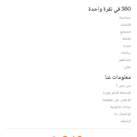
360 في نقرة واحدة
سياسة
اقتصاد
مجتمع
ثقافة
ميديا
Opens in new window
رياضة
مشاهير
دولي
معلومات عنا
من نحن ؟
الأسئلة الأكثر طرحا
للإعلان على موقعنا
بيانات قانونية
للإتصال بنا
أرشيف