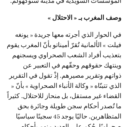
المؤسسات السويدية في مدينة ستوكهولم.
وصف المغرب بـ « الاحتلال »
في الحوار الذي أجرته معها جريدة « يونغه
فيلت » الألمانية تُقرّ أميناتو بأنّ المغرب يقوم
بتعذيب أفراد الشعب الصحراوي ويسجنهم
وينتهك حقوقهم وحقّهم في التعبير عن
ذواتهم وتقرير مصيرهم. إذْ تقول في التقرير
الذي تتبنّاه « وكالة الأنباء الصحراوية » بأنّ «
القضاء غير مستقل، بل منحاز للاحتلال. كثيراً
ما تُصدر أحكام سجن طويلة وجائرة بحق
المتظاهرين. حاليًا يوجد 45 سجينًا سياسيًا
صحراويًا، حُكم على العديد منهم بأحكام