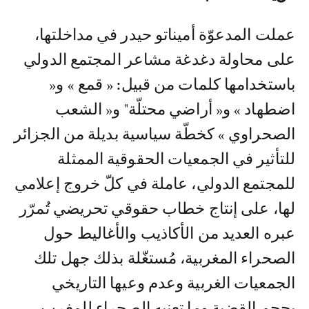
عملت المدعوّة أميناتو حيدر في مداخلتها،
على محاولة دغدغة مشاعر المجتمع الدولي
باستخدامها كلمات من قبيل: « قمع » و«
اضطهاد » و« أراضي محتلّة" و« الشعب
الصحراوي » كخطّة سياسية بديلة من الجزائر
للتأثير في الجمعيات الحقوقية الممثلة
للمجتمع الدولي، عاملة في كلّ خروج إعلامي
لها، على إنتاج خطاب حقوقي تحريضي تُمرّر
عبره العديد من الأكاذيب والأغاليط حول
الصحراء المغربية، مُستغّلة بذلك جهل تلك
الجمعيات الغربية وعدم وعيها التاريخي
بحجم القضية وما تعنيه الصحراء للمغرب