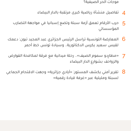
موجات الحر الصيفية؟
4
تفاصيل منشأة رياضية كبرى مرتقبة بالدار البيضاء
5
حرب الأرقام تعمق أزمة سبتة وتضع إسبانيا في مواجهة التضارب
المؤسساتي
6
المعارضة التونسية تراسل الرئيس الجزائري عبد المجيد تبون: دعمك
لقيس سعيد يكرس الدكتاتورية.. وسيادة تونس خط أحمر
7
«مطارِدو سموم الصيف».. رحلة ميدانية مع فرقة لمكافحة القوارض
والزواحف بشوارع الدار البيضاء
8
تقرير أمني يكشف المستور: «أيادي جزائرية» وجهت الاقتحام الجماعي
لسبتة ومليلية عبر «غرفة قيادة رقمية»