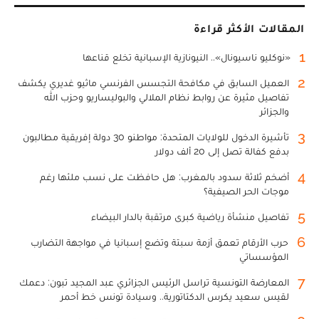
المقالات الأكثر قراءة
1
«نوكليو ناسيونال».. النيونازية الإسبانية تخلع قناعها
2
العميل السابق في مكافحة التجسس الفرنسي ماثيو غديري يكشف
تفاصيل مثيرة عن روابط نظام الملالي والبوليساريو وحزب الله
والجزائر
3
تأشيرة الدخول للولايات المتحدة: مواطنو 30 دولة إفريقية مطالبون
بدفع كفالة تصل إلى 20 ألف دولار
4
أضخم ثلاثة سدود بالمغرب: هل حافظت على نسب ملئها رغم
موجات الحر الصيفية؟
5
تفاصيل منشأة رياضية كبرى مرتقبة بالدار البيضاء
6
حرب الأرقام تعمق أزمة سبتة وتضع إسبانيا في مواجهة التضارب
المؤسساتي
7
المعارضة التونسية تراسل الرئيس الجزائري عبد المجيد تبون: دعمك
لقيس سعيد يكرس الدكتاتورية.. وسيادة تونس خط أحمر