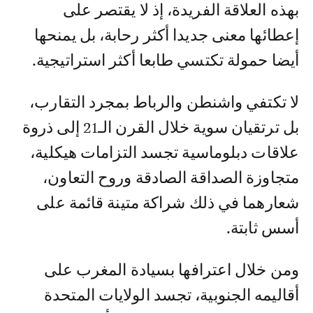
بھذه العلاقة الفریدة، إذ لا یقتصر على
إعطائھا معنى جدیدا أكثر رحابة، بل یمنحھا
أیضا حمولة تكتسي طابعا أكثر استراتیجیة.
لا تكتفي واشنطن والرباط بمجرد التقارب،
بل ترتقیان سویة خلال القرن الـ21 إلى ذروة
علاقات دبلوماسیة تجسد التزامات ھیكلیة،
متجاوزة الصداقة الصادقة وروح التعاون،
شعارھما في ذلك شراكة متینة قائمة على
أسس ثابتة.
ومن خلال اعترافھا بسیادة المغرب على
أقالیمه الجنوبیة، تجسد الولایات المتحدة