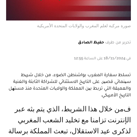
صورة مركبة لعلم المغرب والولايات المتحدة الأمريكية
تحرير من طرف
حفيظ الصادق
في 18/11/2024 على الساعة 12:55
تسلط سفارة المغرب بواشنطن الضوء، من خلال شریط
سینمائي قصیر، على التاریخ الاستثنائي للشراكة الثابتة والغنية
والعميقة التي تربط بین المملكة والولایات المتحدة منذ مستھل
التاریخ الأمریكي.
فمن خلال ھذا الشریط، الذي یتم بثه عبر
الإنترنت تزامنا مع تخلید الشعب المغربي
لذكرى عید الاستقلال، تبعث المملكة برسالة