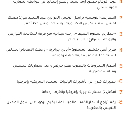
1
حرب الأرقام تعمق أزمة سبتة وتضع إسبانيا في مواجهة التضارب
المؤسساتي
2
المعارضة التونسية تراسل الرئيس الجزائري عبد المجيد تبون: دعمك
لقيس سعيد يكرس الدكتاتورية.. وسيادة تونس خط أحمر
3
«مطارِدو سموم الصيف».. رحلة ميدانية مع فرقة لمكافحة القوارض
والزواحف بشوارع الدار البيضاء
4
تقرير أمني يكشف المستور: «أيادي جزائرية» وجهت الاقتحام الجماعي
لسبتة ومليلية عبر «غرفة قيادة رقمية»
5
أسعار المحروقات بالمغرب تقفز بدرهم واحد.. مضاربات مستمرة
ومنافسة صورية
6
تغييرات كبرى في تأشيرات الولايات المتحدة الأمريكية بإفريقيا
7
أفضل 5 مسارات جوية بإفريقيا وأكثرها ازدحاما
8
رغم تراجع أسعار الذهب عالميا.. لماذا يخيم الركود على سوق المعدن
النفيس بالمغرب؟