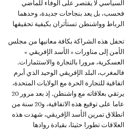
السیاسي لا یقتصر على الوفاء للماضي
فحسب، بل یعد بنجاحات جدیدة، وحدھما
الرباط وواشنطن تستأثران بكیفیة تحقیقھا
تحفل ھذه الشراكة بكافة معانیھا من مجلس
الأمن إلى مناورات « الأسد الإفریقي »
العسكریة، مرورا بالتجارة والاستثمارات.
فالمغرب، البلد الإفریقي الوحید الذي أبرم
اتفاقیة للتجارة الحرة مع الولایات المتحدة،
یرتقي بعلاقاته مع واشنطن. إذ بعد مرور 20
عاما على توقیع ھذه الاتفاقیة، و20 سنة من
انطلاق تمرین الأسد الإفریقي، شھدت ھذه
العلاقات تطورا حثیثا، بقیادة روادھا