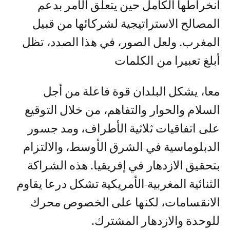
انخراطھا الكامل حین یتعلق الأمر بدعم
المصالح الاستراتیجیة لشركائھا من قبیل
المغرب. ولعل الصور، في ھذا الصدد، تظل
أبلغ تعبیرا من الكلمات
معا، یشكل البلدان قوة فاعلة من أجل
السلام والحوار والتفاھم، من خلال التوقیع
على اتفاقیات ثلاثیة الأطراف، ومد جسور
الدبلوماسیة في الشرق الأوسط، والالتزام
بتحقیق الازدھار في إفریقیا. ھذه الشراكة
الثنائیة المغربیة-الأمریكیة تشكل درعا یقاوم
الانقسامات، لكنھا على الخصوص محرك
للوحدة والازدھار المشترك.