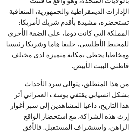
بالولایات المتحدة، وھو واقع ما فتئت
الإدارات الدیمقراطیة والجمھوریة، المتعاقبة
تستحضره، مشیدة بأقدم شریك لأمریكا:
المملكة التي كانت دوما، على الضفة الأخرى
للمحیط الأطلسي، حلیفا ھاما وشریكا رئیسیا
ومخاطبا یحظى بمكانة متمیزة لدى مختلف
قاطني البیت الأبیض.
من ھذا المنطلق، یتوالى سرد الأحداث
بشكل انسیابي یقتفي یوسف العمراني أثر
ھذا التاریخ، داعیا المشاھدین إلى سبر أغوار
إرث ھذه الشراكة، مع استحضار الواقع
الراھن، واستشراف المستقبل. فالأفق