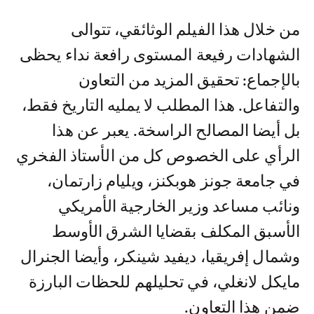
من خلال ھذا الفیلم الوثائقي، تتوالى
الشھادات رفیعة المستوى رافعة نداء یحظى
بالإجماع: تحقیق المزید من التعاون
والتفاعل. ھذا المطلب لا یملیه التاریخ فقط،
بل أیضا المصالح الراسخة. یعبر عن ھذا
الرأي على الخصوص كل من الأستاذ الفخري
في جامعة جونز ھوبكنز، ویلیام زارتمان،
ونائب مساعد وزیر الخارجیة الأمریكي
الأسبق المكلف بقضایا الشرق الأوسط
وشمال إفریقیا، دیفید شینكر، وأیضا الجنرال
مایكل لانغلي، في تحلیلھم للحظات البارزة
ضمن ھذا التعاون.