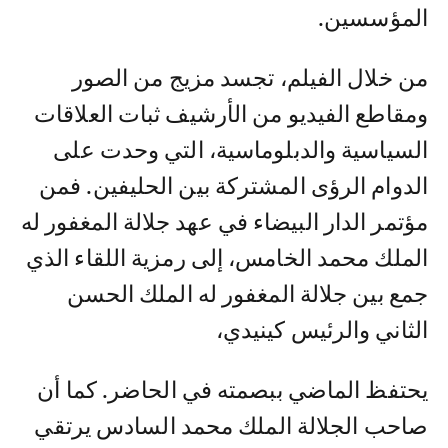
المؤسسین.
من خلال الفیلم، تجسد مزیج من الصور
ومقاطع الفیدیو من الأرشیف ثبات العلاقات
السیاسیة والدبلوماسیة، التي وحدت على
الدوام الرؤى المشتركة بین الحلیفین. فمن
مؤتمر الدار البیضاء في عھد جلالة المغفور له
الملك محمد الخامس، إلى رمزیة اللقاء الذي
جمع بین جلالة المغفور له الملك الحسن
الثاني والرئیس كینیدي،
یحتفظ الماضي ببصمته في الحاضر. كما أن
صاحب الجلالة الملك محمد السادس یرتقي