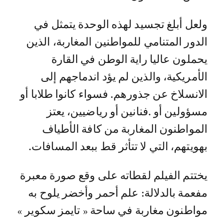
ولعل أبلغ تجسید لھذه الوحدة یتمثل في
الدور المتنامي للمواطنین المغاربة، الذین
یحملون عالیا رایة الوطن في القارة
الأمریكیة، والذین لم یؤد اندماجھم إلى
الانسلاخ عن جذورھم. فسواء كانوا طلابا أو
مسؤولین أو .فنانین أو ریاضیین، یعتز
المواطنون المغاربة من كافة الأطیاف
بھویتھم، التي لا تتأثر قط ببعد المسافات.
یختتم الفیلم لقطاته على وقع صورة معبرة
مفعمة بالدلالة: علم أحمر وأخضر یلوح به
مواطنون مغاربة في ساحة « تایمز سكویر »