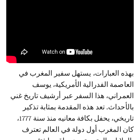
بھذه العبارات، یستھل سفیر المغرب في
العاصمة الفدرالیة الأمریكیة، یوسف
العمراني، ھذا السفر عبر أرشیف تاریخ غني
بالأحداث. تعد ھذه المقدمة بمثابة تذكیر
تاریخي، یحفل بكافة معانیه منذ سنة 1777،
كان المغرب أول دولة في العالم تعترف