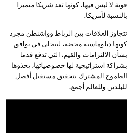
قویة لا لبس فیھا، كونھا تعد شریكا متمیزا
بالنسبة لأمریكا.
تتجاوز العلاقات بین الرباط وواشنطن مجرد
كونھا دبلوماسیة محضة، لتتجلى في توافق
بشأن الالتزامات والقیم، التي تدفع قدما
بشراكة استراتیجیة لھا خصوصیاتھا، یحذوھا
الطموح المشترك بتحقیق مستقبل أفضل
للبلدین وللعالم أجمع.