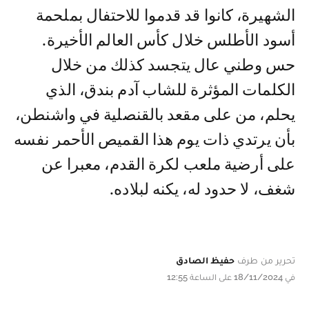
الشھیرة، كانوا قد قدموا للاحتفال بملحمة
أسود الأطلس خلال كأس العالم الأخیرة.
حس وطني عال یتجسد كذلك من خلال
الكلمات المؤثرة للشاب آدم بندق، الذي
یحلم، من على مقعد بالقنصلیة في واشنطن،
بأن یرتدي ذات یوم ھذا القمیص الأحمر نفسه
على أرضیة ملعب لكرة القدم، معبرا عن
شغف، لا حدود له، یكنه لبلاده.
تحرير من طرف
حفيظ الصادق
في 18/11/2024 على الساعة 12:55