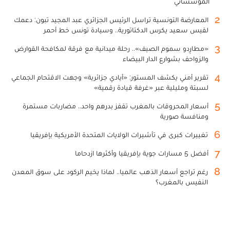
المؤسساتي
2
المعارضة التونسية تراسل الرئيس الجزائري عبد المجيد تبون: دعمك
لقيس سعيد يكرس الدكتاتورية.. وسيادة تونس خط أحمر
3
«مطارِدو سموم الصيف».. رحلة ميدانية مع فرقة لمكافحة القوارض
والزواحف بشوارع الدار البيضاء
4
تقرير أمني يكشف المستور: «أيادي جزائرية» وجهت الاقتحام الجماعي
لسبتة ومليلية عبر «غرفة قيادة رقمية»
5
أسعار المحروقات بالمغرب تقفز بدرهم واحد.. مضاربات مستمرة
ومنافسة صورية
6
تغييرات كبرى في تأشيرات الولايات المتحدة الأمريكية بإفريقيا
7
أفضل 5 مسارات جوية بإفريقيا وأكثرها ازدحاما
8
رغم تراجع أسعار الذهب عالميا.. لماذا يخيم الركود على سوق المعدن
النفيس بالمغرب؟