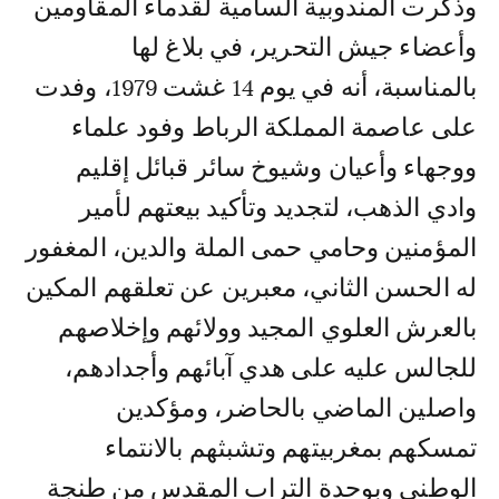
وذكرت المندوبية السامية لقدماء المقاومين
وأعضاء جيش التحرير، في بلاغ لها
بالمناسبة، أنه في يوم 14 غشت 1979، وفدت
على عاصمة المملكة الرباط وفود علماء
ووجهاء وأعيان وشيوخ سائر قبائل إقليم
وادي الذهب، لتجديد وتأكيد بيعتهم لأمير
المؤمنين وحامي حمى الملة والدين، المغفور
له الحسن الثاني، معبرين عن تعلقهم المكين
بالعرش العلوي المجيد وولائهم وإخلاصهم
للجالس عليه على هدي آبائهم وأجدادهم،
واصلين الماضي بالحاضر، ومؤكدين
تمسكهم بمغربيتهم وتشبثهم بالانتماء
الوطني وبوحدة التراب المقدس من طنجة