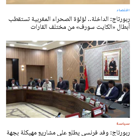
اقتصاد
ربورتاج: الداخلة.. لؤلؤة الصحراء المغربية تستقطب
أبطال «الكايت سورف» من مختلف القارات
سياسة
ربورتاج: وفد فرنسي يطلع على مشاريع مهيكلة بجهة