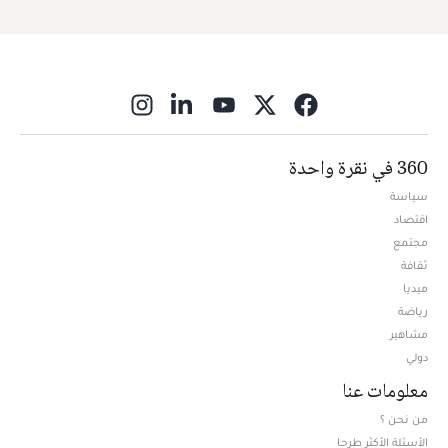
ns in new window
360 في نقرة واحدة
سياسة
اقتصاد
مجتمع
ثقافة
ميديا
Opens in new window
رياضة
مشاهير
دولي
معلومات عنا
من نحن ؟
الأسئلة الأكثر طرحا