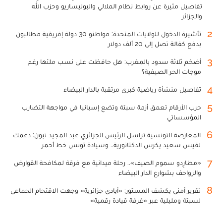
تفاصيل مثيرة عن روابط نظام الملالي والبوليساريو وحزب الله
والجزائر
2
تأشيرة الدخول للولايات المتحدة: مواطنو 30 دولة إفريقية مطالبون
بدفع كفالة تصل إلى 20 ألف دولار
3
أضخم ثلاثة سدود بالمغرب: هل حافظت على نسب ملئها رغم
موجات الحر الصيفية؟
4
تفاصيل منشأة رياضية كبرى مرتقبة بالدار البيضاء
5
حرب الأرقام تعمق أزمة سبتة وتضع إسبانيا في مواجهة التضارب
المؤسساتي
6
المعارضة التونسية تراسل الرئيس الجزائري عبد المجيد تبون: دعمك
لقيس سعيد يكرس الدكتاتورية.. وسيادة تونس خط أحمر
7
«مطارِدو سموم الصيف».. رحلة ميدانية مع فرقة لمكافحة القوارض
والزواحف بشوارع الدار البيضاء
8
تقرير أمني يكشف المستور: «أيادي جزائرية» وجهت الاقتحام الجماعي
لسبتة ومليلية عبر «غرفة قيادة رقمية»