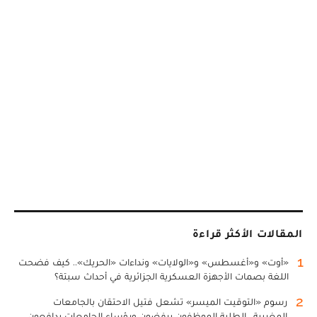
المقالات الأكثر قراءة
1
«أوت» و«أغسطس» و«الولايات» ونداءات «الحريك».. كيف فضحت
اللغة بصمات الأجهزة العسكرية الجزائرية في أحداث سبتة؟
2
رسوم «التوقيت الميسر» تشعل فتيل الاحتقان بالجامعات
المغربية.. الطلبة الموظفون يرفضون ورؤساء الجامعات يدافعون