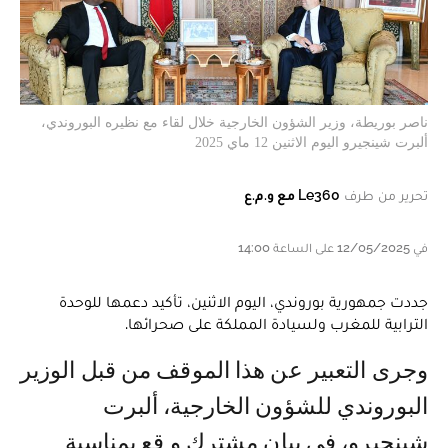
ناصر بوريطة، وزير الشؤون الخارجية خلال لقاء مع نظيره البوروندي،
ألبرت شينجيرو اليوم الاثنين 12 ماي 2025
تحرير من طرف
Le360 مع و.م.ع
في 12/05/2025 على الساعة 14:00
جددت جمهورية بوروندي، اليوم الاثنين، تأكيد دعمها للوحدة
الترابية للمغرب ولسيادة المملكة على صحرائها.
وجرى التعبير عن هذا الموقف من قبل الوزير
البوروندي للشؤون الخارجية، ألبرت
شينجيرو، في بيان مشترك و قع بمناسبة