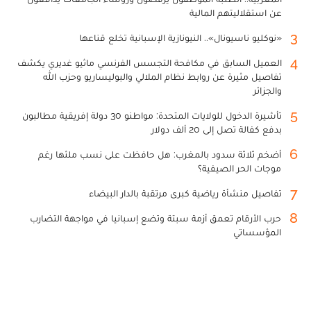
عن استقلاليتهم المالية
3
«نوكليو ناسيونال».. النيونازية الإسبانية تخلع قناعها
4
العميل السابق في مكافحة التجسس الفرنسي ماثيو غديري يكشف
تفاصيل مثيرة عن روابط نظام الملالي والبوليساريو وحزب الله
والجزائر
5
تأشيرة الدخول للولايات المتحدة: مواطنو 30 دولة إفريقية مطالبون
بدفع كفالة تصل إلى 20 ألف دولار
6
أضخم ثلاثة سدود بالمغرب: هل حافظت على نسب ملئها رغم
موجات الحر الصيفية؟
7
تفاصيل منشأة رياضية كبرى مرتقبة بالدار البيضاء
8
حرب الأرقام تعمق أزمة سبتة وتضع إسبانيا في مواجهة التضارب
المؤسساتي