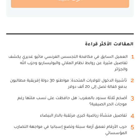
المقالات الأكثر قراءة
1
العميل السابق في مكافحة التجسس الفرنسي ماثيو غديري يكشف
تفاصيل مثيرة عن روابط نظام الملالي والبوليساريو وحزب الله
والجزائر
2
تأشيرة الدخول للولايات المتحدة: مواطنو 30 دولة إفريقية مطالبون
بدفع كفالة تصل إلى 20 ألف دولار
3
أضخم ثلاثة سدود بالمغرب: هل حافظت على نسب ملئها رغم
موجات الحر الصيفية؟
4
تفاصيل منشأة رياضية كبرى مرتقبة بالدار البيضاء
5
حرب الأرقام تعمق أزمة سبتة وتضع إسبانيا في مواجهة التضارب
المؤسساتي