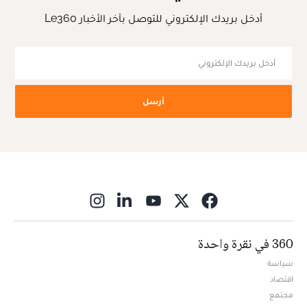
أدخل بريدك الإلكتروني للتوصل بآخر الأخبار Le360
أرسل
ns in new window
360 في نقرة واحدة
سياسة
اقتصاد
مجتمع