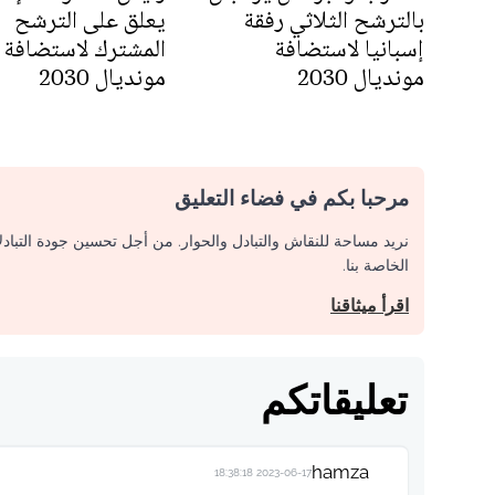
بالترشح الثلاثي رفقة
يعلق على الترشح
إسبانيا لاستضافة
المشترك لاستضافة
مونديال 2030
مونديال 2030
مرحبا بكم في فضاء التعليق
نريد مساحة للنقاش والتبادل والحوار. من أجل تحسين جودة التباد
الخاصة بنا.
اقرأ ميثاقنا
تعليقاتكم
hamza
2023-06-17 18:38:18