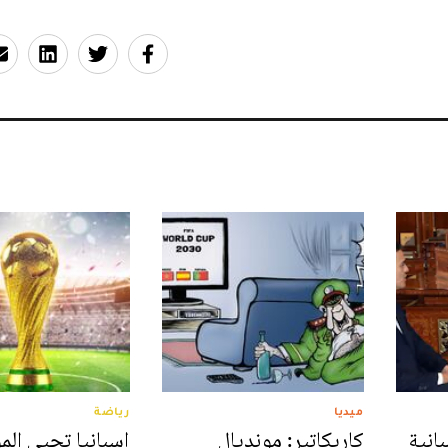
ميديا
رياضة
انية
كاريكاتير: مونديال
إسبانيا تحيي الم