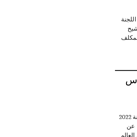
 الترشيح
المكلف
أس
وكان الملك قد أعلن يوم 14 مارس 2023، بمناسبة تسليم جائزة التميز لسنة 2022
 عن
العالم