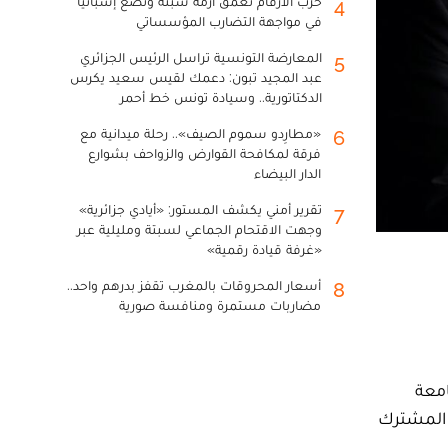
حرب الأرقام تعمق أزمة سبتة وتضع إسبانيا
4
في مواجهة التضارب المؤسساتي
المعارضة التونسية تراسل الرئيس الجزائري
5
عبد المجيد تبون: دعمك لقيس سعيد يكرس
الدكتاتورية.. وسيادة تونس خط أحمر
«مطارِدو سموم الصيف».. رحلة ميدانية مع
6
فرقة لمكافحة القوارض والزواحف بشوارع
الدار البيضاء
تقرير أمني يكشف المستور: «أيادي جزائرية»
7
وجهت الاقتحام الجماعي لسبتة ومليلية عبر
«غرفة قيادة رقمية»
أسعار المحروقات بالمغرب تقفز بدرهم واحد..
8
مضاربات مستمرة ومنافسة صورية
 الجامعة
قدم، في إطار الترشيح المشترك