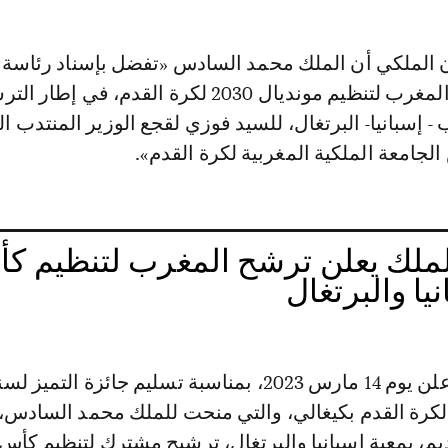
المكلفة بترشيح المغرب لتنظيم مونديال 2030 لكرة القدم، في إطار
 إسبانيا- البرتغال، للسيد فوزي لقجع الوزير المنتدب 
الجامعة الملكية المغربية لكرة القدم».
لملك يعلن ترشح المغرب لتنظيم ك
ي لكرة القدم بكيغالي، والتي منحت للملك محمد السادس،
م، بمعية إسبانيا والبرتغال، ترشيح مشترك لتنظيم كأس 