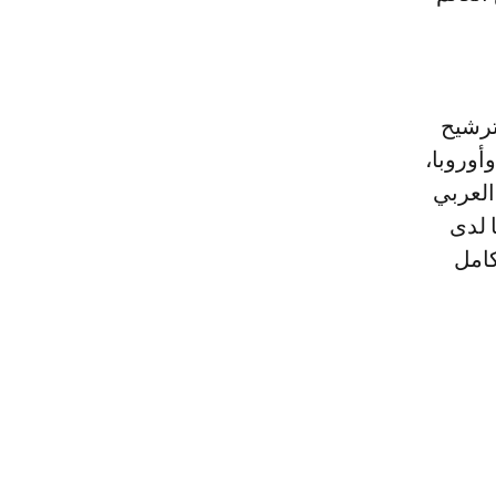
ترشيح
أوروبا،
العربي
 لدى
كامل