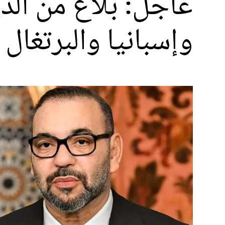
عاجل: بلاغ من الد
وإسبانيا والبرتغال لك