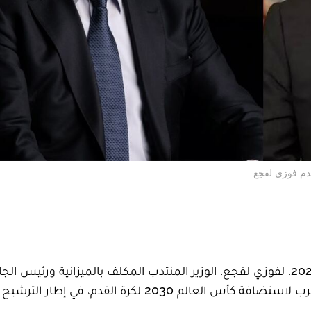
دم فوزي لقجع
أسند الملك محمد السادس، اليوم الجمعة 16 يونيو 2023، لفوزي لقجع، الوزير المنتدب المكلف بالميزانية ورئيس
الملكية لكرة القدم، رئاسة اللجنة المكلفة بترشيح المغرب لاستضافة كأس العالم 2030 لكرة ال