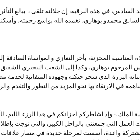
 السابق محمدو بوهاري، تغمده الله بواسع رحمته، وأسكن
ه المناسبة المحزنة، بأحر التعازي والمواساة الصادقة إلى
س المرحوم بوهاري، وكذا إلى الشعب النيجيري الشقيق 
بنائه البررة الذي سخر حنكته وجهوده المتفانية لخدمة مص
ساهمة في الارتقاء بها نحو المزيد من التطور والتقدم والر
ة الملك « وإذ أشاطركم أحزانكم في هذا الرزء الأليم، ل
ت العمل التي جمعتني بالراحل الكبير، والتي توجت بإطلا
مشتركة واعدة، أسست لمرحلة جديدة في مسار علاقات 