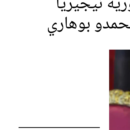
رية نيجيريا
محمدو بوهاري