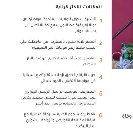
المقالات الأكثر قراءة
تأشيرة الدخول للولايات المتحدة: مواطنو 30
1
دولة إفريقية مطالبون بدفع كفالة تصل إلى
20 ألف دولار
أضخم ثلاثة سدود بالمغرب: هل حافظت على
2
نسب ملئها رغم موجات الحر الصيفية؟
تفاصيل منشأة رياضية كبرى مرتقبة بالدار
3
البيضاء
حرب الأرقام تعمق أزمة سبتة وتضع إسبانيا
4
في مواجهة التضارب المؤسساتي
المعارضة التونسية تراسل الرئيس الجزائري
5
عبد المجيد تبون: دعمك لقيس سعيد يكرس
الدكتاتورية.. وسيادة تونس خط أحمر
«مطارِدو سموم الصيف».. رحلة ميدانية مع
6
وفاة
فرقة لمكافحة القوارض والزواحف بشوارع
الدار البيضاء