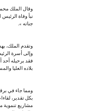
وقال الملك محمد السادس، في هذه البرقية، إن جلالته تلقى « ببالغ التأثر والأسى
نبأ وفاة الرئيس
جناته ».
وتقدم الملك، بهذ
وإلى أسرة الرئي
فقد برحيله أحد أ
بلاده العليا والم
ومما جاء في برقي
بكل تقدير، لقاءا
مشاريع تنموية 