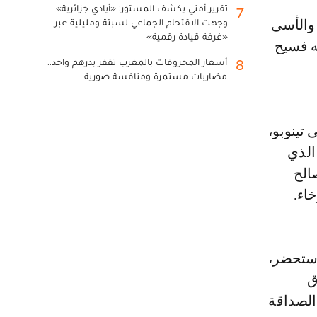
تقرير أمني يكشف المستور: «أيادي جزائرية»
7
وجهت الاقتحام الجماعي لسبتة ومليلية عبر
«غرفة قيادة رقمية»
ه فسيح
أسعار المحروقات بالمغرب تقفز بدرهم واحد..
8
مضاربات مستمرة ومنافسة صورية
 تينوبو،
الذي
الح
خاء.
أستحضر،
ق
الصداقة