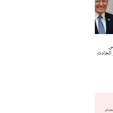
س
 الحادث
تخدام