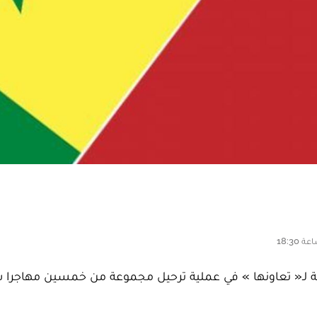
 لـ« تعاونها » في عملية ترحيل مجموعة من خمسين مهاجرا س