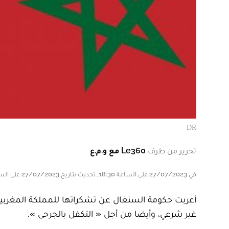
DR
تحرير من طرف
Le360 مع و.م.ع
في 27/07/2023 على الساعة 18:30, تحديث بتاريخ 27/07/2023 على الساعة 18:30
أعربت حكومة السنغال عن تشكراتها للمملكة المغربية
غير شرعي، وأيضا من أجل « التكفل بالجرحى ».