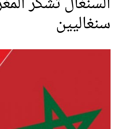
السنغال تشكر الم
سنغاليين