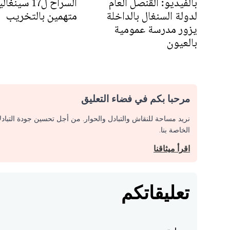
بالفيديو: القنصل العام
السراح ل17 سينغال
لدولة السنغال بالداخلة
متهمين بالتخريب
يزور مدرسة عمومية
بالعيون
مرحبا بكم في فضاء التعليق
نريد مساحة للنقاش والتبادل والحوار. من أجل تحسين جودة التباد
الخاصة بنا.
اقرأ ميثاقنا
تعليقاتكم