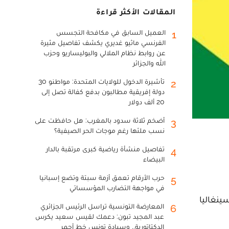
المقالات الأكثر قراءة
العميل السابق في مكافحة التجسس
1
الفرنسي ماثيو غديري يكشف تفاصيل مثيرة
عن روابط نظام الملالي والبوليساريو وحزب
الله والجزائر
تأشيرة الدخول للولايات المتحدة: مواطنو 30
2
دولة إفريقية مطالبون بدفع كفالة تصل إلى
20 ألف دولار
أضخم ثلاثة سدود بالمغرب: هل حافظت على
3
نسب ملئها رغم موجات الحر الصيفية؟
تفاصيل منشأة رياضية كبرى مرتقبة بالدار
4
البيضاء
حرب الأرقام تعمق أزمة سبتة وتضع إسبانيا
5
في مواجهة التضارب المؤسساتي
ينغاليا
المعارضة التونسية تراسل الرئيس الجزائري
6
عبد المجيد تبون: دعمك لقيس سعيد يكرس
الدكتاتورية.. وسيادة تونس خط أحمر