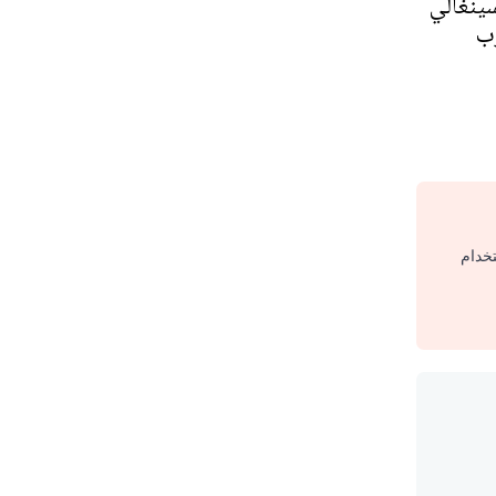
سينغالي
رب
تخدام