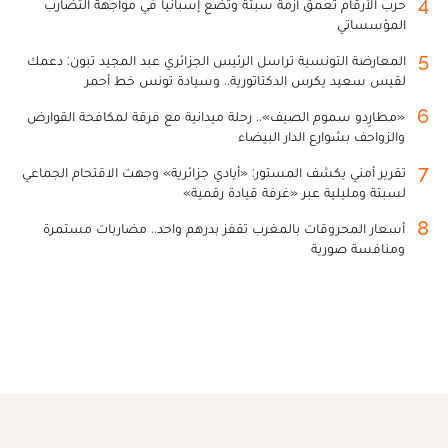
4
حرب الأرقام تعمق أزمة سبتة وتضع إسبانيا في مواجهة التضارب
المؤسساتي
5
المعارضة التونسية تراسل الرئيس الجزائري عبد المجيد تبون: دعمك
لقيس سعيد يكرس الدكتاتورية.. وسيادة تونس خط أحمر
6
«مطارِدو سموم الصيف».. رحلة ميدانية مع فرقة لمكافحة القوارض
والزواحف بشوارع الدار البيضاء
7
تقرير أمني يكشف المستور: «أيادي جزائرية» وجهت الاقتحام الجماعي
لسبتة ومليلية عبر «غرفة قيادة رقمية»
8
أسعار المحروقات بالمغرب تقفز بدرهم واحد.. مضاربات مستمرة
ومنافسة صورية