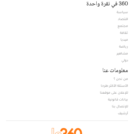
360 في نقرة واحدة
سياسة
اقتصاد
مجتمع
ثقافة
ميديا
Opens in new window
رياضة
مشاهير
دولي
معلومات عنا
من نحن ؟
الأسئلة الأكثر طرحا
للإعلان على موقعنا
بيانات قانونية
للإتصال بنا
أرشيف