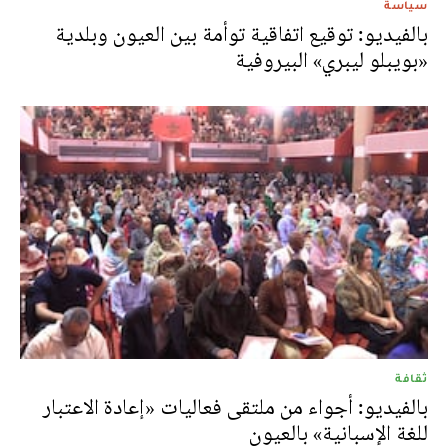
سياسة
بالفيديو: توقيع اتفاقية توأمة بين العيون وبلدية
«بويبلو ليبري» البيروفية
ثقافة
بالفيديو: أجواء من ملتقى فعاليات «إعادة الاعتبار
للغة الإسبانية» بالعيون