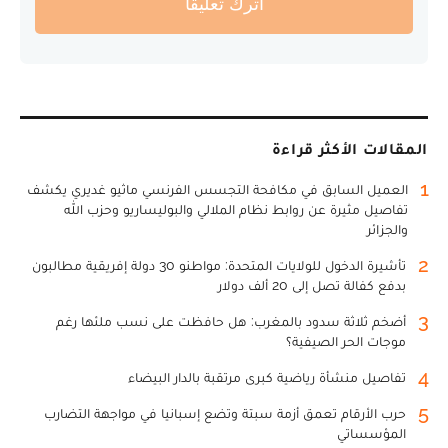
أترك تعليقا
المقالات الأكثر قراءة
1
العميل السابق في مكافحة التجسس الفرنسي ماثيو غديري يكشف
تفاصيل مثيرة عن روابط نظام الملالي والبوليساريو وحزب الله
والجزائر
2
تأشيرة الدخول للولايات المتحدة: مواطنو 30 دولة إفريقية مطالبون
بدفع كفالة تصل إلى 20 ألف دولار
3
أضخم ثلاثة سدود بالمغرب: هل حافظت على نسب ملئها رغم
موجات الحر الصيفية؟
4
تفاصيل منشأة رياضية كبرى مرتقبة بالدار البيضاء
5
حرب الأرقام تعمق أزمة سبتة وتضع إسبانيا في مواجهة التضارب
المؤسساتي