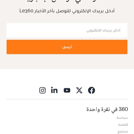
أدخل بريدك الإلكتروني للتوصل بآخر الأخبار Le360
أرسل
ns in new window
360 في نقرة واحدة
سياسة
اقتصاد
مجتمع