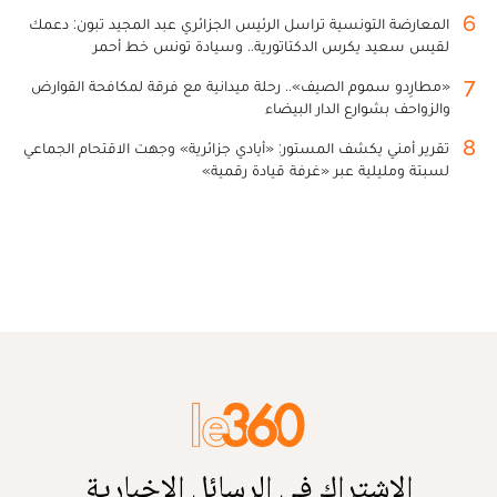
6
المعارضة التونسية تراسل الرئيس الجزائري عبد المجيد تبون: دعمك
لقيس سعيد يكرس الدكتاتورية.. وسيادة تونس خط أحمر
7
«مطارِدو سموم الصيف».. رحلة ميدانية مع فرقة لمكافحة القوارض
والزواحف بشوارع الدار البيضاء
8
تقرير أمني يكشف المستور: «أيادي جزائرية» وجهت الاقتحام الجماعي
لسبتة ومليلية عبر «غرفة قيادة رقمية»
الاشتراك في الرسائل الإخبارية