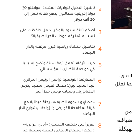
تأشيرة الدخول للولايات المتحدة: مواطنو 30
2
دولة إفريقية مطالبون بدفع كفالة تصل إلى
20 ألف دولار
أضخم ثلاثة سدود بالمغرب: هل حافظت على
3
نسب ملئها رغم موجات الحر الصيفية؟
تفاصيل منشأة رياضية كبرى مرتقبة بالدار
4
البيضاء
حرب الأرقام تعمق أزمة سبتة وتضع إسبانيا
5
في مواجهة التضارب المؤسساتي
أشاد عمدة مدينة أوليفا بجزيرة فويرتيفنتورا الإسبانية، أيساي بلانكو، خلال زيارته لمدينة العيون اليوم الثلاثاء 13 ماي،
المعارضة التونسية تراسل الرئيس الجزائري
6
نها تمثل
عبد المجيد تبون: دعمك لقيس سعيد يكرس
الدكتاتورية.. وسيادة تونس خط أحمر
«مطارِدو سموم الصيف».. رحلة ميدانية مع
7
فرقة لمكافحة القوارض والزواحف بشوارع الدار
البيضاء
ضيافة،
تقرير أمني يكشف المستور: «أيادي جزائرية»
8
هيكلة
وجهت الاقتحام الجماعي لسبتة ومليلية عبر