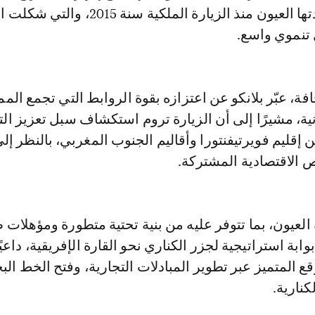
الكبرى التي شهدتها العيون منذ الزيارة الملكية سنة 15
تنموي واسع.
ة، عبّر بلانكو عن اعتزازه بقوة الروابط التي تجمع المم
نية، مشيرًا إلى أن الزيارة تروم استكشاف سبل تعزيز الت
ين إقليم فويرتيفنتورا وأقاليم الجنوب المغربي، بالنظر إ
 الاقتصادية المشتركة.
لعيون، بما تتوفر عليه من بنية تحتية متطورة ومؤهلات ط
بة استراتيجية لجزر الكناري نحو القارة الإفريقية، داعيً
قع المتميز عبر تطوير المبادلات التجارية، وفتح الخط الب
كنارية.