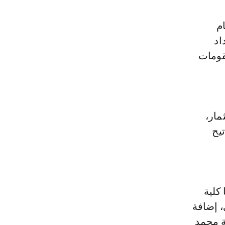
ام
اد
قومات
مار،
يح
 كلية
، إضافة
ة محمد