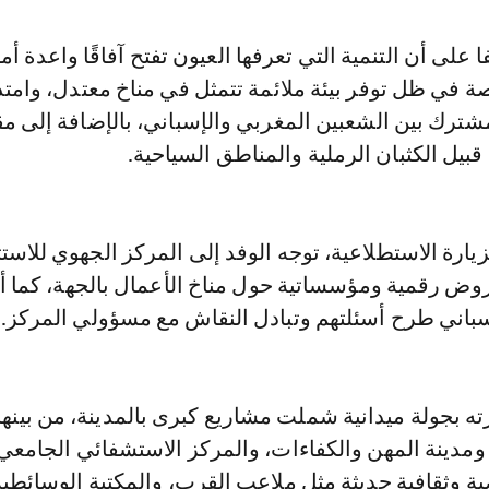
على أن التنمية التي تعرفها العيون تفتح آفاقًا واعدة أم
 في ظل توفر بيئة ملائمة تتمثل في مناخ معتدل، وامتد
شترك بين الشعبين المغربي والإسباني، بالإضافة إلى م
قبيل الكثبان الرملية والمناطق السياحية.
يارة الاستطلاعية، توجه الوفد إلى المركز الجهوي للاستث
وض رقمية ومؤسساتية حول مناخ الأعمال بالجهة، كما أت
إسباني طرح أسئلتهم وتبادل النقاش مع مسؤولي المركز.
رته بجولة ميدانية شملت مشاريع كبرى بالمدينة، من بينها
ومدينة المهن والكفاءات، والمركز الاستشفائي الجامعي
ة وثقافية حديثة مثل ملاعب القرب، والمكتبة الوسائطي