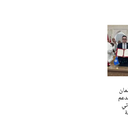
مان
دعم
تي
ة