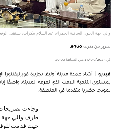
والي جهة العيون الساقية الحمراء، عبد السلام بيكرات، يستقبل الوفد 
تحرير من طرف
le360
في 13/05/2025 على الساعة 20:00
فيديو
بمستوى التنمية اللافت الذي تعرفه المدينة، واصفًا إياه
نموذجا حضريا متقدما في المنطقة.
وجاءت تصريحات المسؤول الإسباني عقب استقباله رفقة وفد مرافق له من
طرف والي جهة الع
حيث قدمت للوفد ب