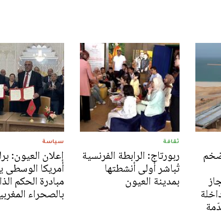
ثقافة
سياسة
أضخم
ربورتاج: الرابطة الفرنسية
إعلان العيون: برل
تُباشر أولى أنشطتها
أمريكا الوسطى ي
جاز
بمدينة العيون
مبادرة الحكم الذا
داخلة
بالصحراء المغربي
ّمة