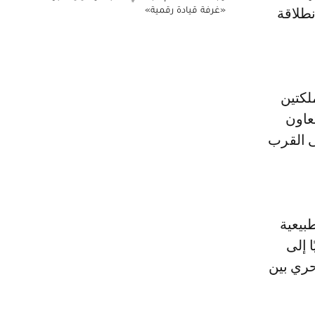
«غرفة قيادة رقمية»
20، والتي شكلت انطلاقة
لكتين
عاون
لى القرب
بيعية
ا إلى
حري بين