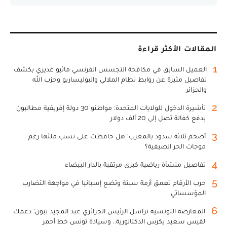
المقالات الأكثر قراءة
1
العميل السابق في مكافحة التجسس الفرنسي ماثيو غديري يكشف
تفاصيل مثيرة عن روابط نظام الملالي والبوليساريو وحزب الله
والجزائر
2
تأشيرة الدخول للولايات المتحدة: مواطنو 30 دولة إفريقية مطالبون
بدفع كفالة تصل إلى 20 ألف دولار
3
أضخم ثلاثة سدود بالمغرب: هل حافظت على نسب ملئها رغم
موجات الحر الصيفية؟
4
تفاصيل منشأة رياضية كبرى مرتقبة بالدار البيضاء
5
حرب الأرقام تعمق أزمة سبتة وتضع إسبانيا في مواجهة التضارب
المؤسساتي
6
المعارضة التونسية تراسل الرئيس الجزائري عبد المجيد تبون: دعمك
لقيس سعيد يكرس الدكتاتورية.. وسيادة تونس خط أحمر