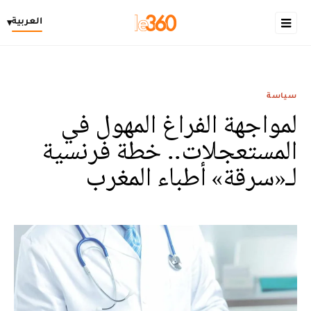
العربية
▾
سياسة
لمواجهة الفراغ المهول في
المستعجلات.. خطة فرنسية
لـ«سرقة» أطباء المغرب