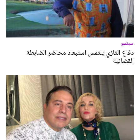
مجتمع
دفاع التازي يلتمس استبعاد محاضر الضابطة
القضائية