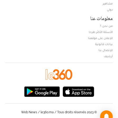
مشاهير
دولي
معلومات عنا
من نحن ؟
الأسئلة الأكثر طرحا
للإعلان على موقعنا
بيانات قانونية
للإتصال بنا
أرشيف
© Web News / le360.ma / Tous droits réservés 2023