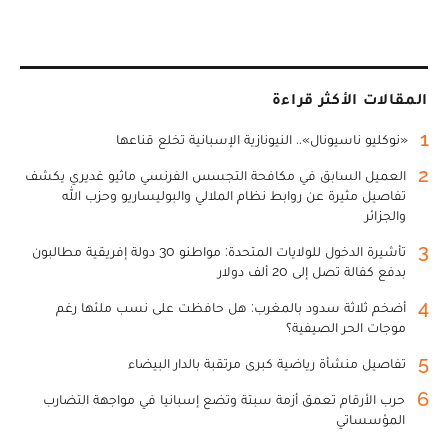
المقالات الأكثر قراءة
1
«نوكليو ناسيونال».. النيونازية الإسبانية تخلع قناعها
2
العميل السابق في مكافحة التجسس الفرنسي ماثيو غديري يكشف
تفاصيل مثيرة عن روابط نظام الملالي والبوليساريو وحزب الله
والجزائر
3
تأشيرة الدخول للولايات المتحدة: مواطنو 30 دولة إفريقية مطالبون
بدفع كفالة تصل إلى 20 ألف دولار
4
أضخم ثلاثة سدود بالمغرب: هل حافظت على نسب ملئها رغم
موجات الحر الصيفية؟
5
تفاصيل منشأة رياضية كبرى مرتقبة بالدار البيضاء
6
حرب الأرقام تعمق أزمة سبتة وتضع إسبانيا في مواجهة التضارب
المؤسساتي