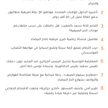
والجزائر
2
تأشيرة الدخول للولايات المتحدة: مواطنو 30 دولة إفريقية مطالبون
بدفع كفالة تصل إلى 20 ألف دولار
3
أضخم ثلاثة سدود بالمغرب: هل حافظت على نسب ملئها رغم
موجات الحر الصيفية؟
4
تفاصيل منشأة رياضية كبرى مرتقبة بالدار البيضاء
5
حرب الأرقام تعمق أزمة سبتة وتضع إسبانيا في مواجهة التضارب
المؤسساتي
6
المعارضة التونسية تراسل الرئيس الجزائري عبد المجيد تبون: دعمك
لقيس سعيد يكرس الدكتاتورية.. وسيادة تونس خط أحمر
7
«مطارِدو سموم الصيف».. رحلة ميدانية مع فرقة لمكافحة القوارض
والزواحف بشوارع الدار البيضاء
8
تقرير أمني يكشف المستور: «أيادي جزائرية» وجهت الاقتحام الجماعي
لسبتة ومليلية عبر «غرفة قيادة رقمية»