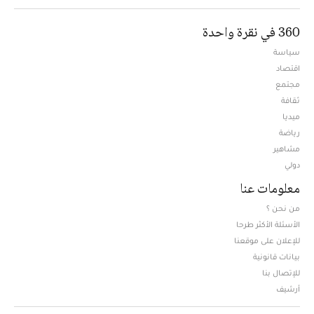
360 في نقرة واحدة
سياسة
اقتصاد
مجتمع
ثقافة
ميديا
Opens in new window
رياضة
مشاهير
دولي
معلومات عنا
من نحن ؟
الأسئلة الأكثر طرحا
للإعلان على موقعنا
بيانات قانونية
للإتصال بنا
أرشيف