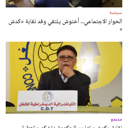
سياسة
الحوار الاجتماعي.. أخنوش يلتقي وفد نقابة «كدش
»
مجتمع
نقابة «كدش» تهاجم الحكومة وتشكو « تعطيل