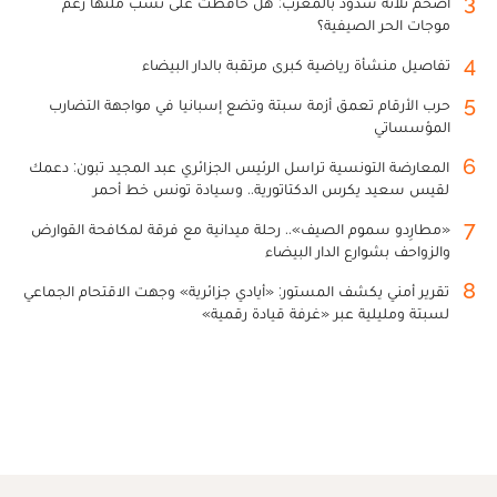
3
أضخم ثلاثة سدود بالمغرب: هل حافظت على نسب ملئها رغم
موجات الحر الصيفية؟
4
تفاصيل منشأة رياضية كبرى مرتقبة بالدار البيضاء
5
حرب الأرقام تعمق أزمة سبتة وتضع إسبانيا في مواجهة التضارب
المؤسساتي
6
المعارضة التونسية تراسل الرئيس الجزائري عبد المجيد تبون: دعمك
لقيس سعيد يكرس الدكتاتورية.. وسيادة تونس خط أحمر
7
«مطارِدو سموم الصيف».. رحلة ميدانية مع فرقة لمكافحة القوارض
والزواحف بشوارع الدار البيضاء
8
تقرير أمني يكشف المستور: «أيادي جزائرية» وجهت الاقتحام الجماعي
لسبتة ومليلية عبر «غرفة قيادة رقمية»