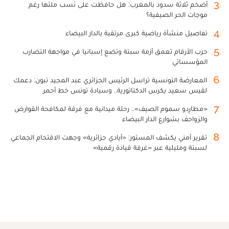
3
أضخم ثلاثة سدود بالمغرب: هل حافظت على نسب ملئها رغم
موجات الحر الصيفية؟
4
تفاصيل منشأة رياضية كبرى مرتقبة بالدار البيضاء
5
حرب الأرقام تعمق أزمة سبتة وتضع إسبانيا في مواجهة التضارب
المؤسساتي
6
المعارضة التونسية تراسل الرئيس الجزائري عبد المجيد تبون: دعمك
لقيس سعيد يكرس الدكتاتورية.. وسيادة تونس خط أحمر
7
«مطارِدو سموم الصيف».. رحلة ميدانية مع فرقة لمكافحة القوارض
والزواحف بشوارع الدار البيضاء
8
تقرير أمني يكشف المستور: «أيادي جزائرية» وجهت الاقتحام الجماعي
لسبتة ومليلية عبر «غرفة قيادة رقمية»