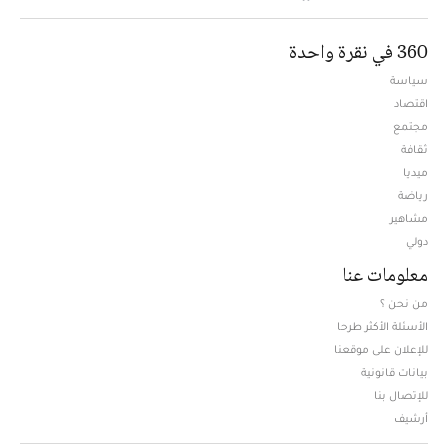
360 في نقرة واحدة
سياسة
اقتصاد
مجتمع
ثقافة
ميديا
Opens in new window
رياضة
مشاهير
دولي
معلومات عنا
من نحن ؟
الأسئلة الأكثر طرحا
للإعلان على موقعنا
بيانات قانونية
للإتصال بنا
أرشيف