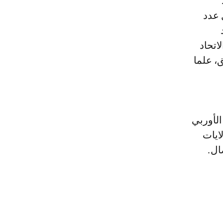
 2024
 عدد
اتحاد
، علما
نة في البرلمان الأوربي
ايات
ال.