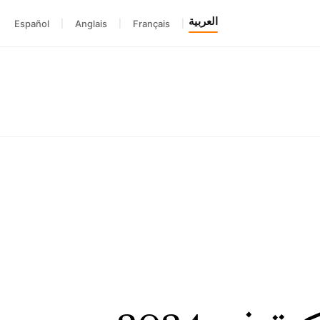
العربية
Español
|
Anglais
|
Français
|