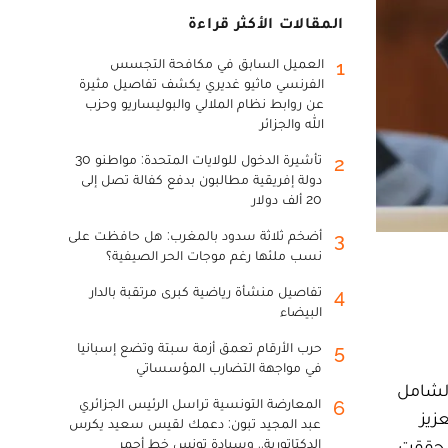
المقالات الأكثر قراءة
العميل السابق في مكافحة التجسس
1
الفرنسي ماثيو غديري يكشف تفاصيل مثيرة
عن روابط نظام الملالي والبوليساريو وحزب
الله والجزائر
تأشيرة الدخول للولايات المتحدة: مواطنو 30
2
دولة إفريقية مطالبون بدفع كفالة تصل إلى
20 ألف دولار
أضخم ثلاثة سدود بالمغرب: هل حافظت على
3
نسب ملئها رغم موجات الحر الصيفية؟
تفاصيل منشأة رياضية كبرى مرتقبة بالدار
4
البيضاء
حرب الأرقام تعمق أزمة سبتة وتضع إسبانيا
5
في مواجهة التضارب المؤسساتي
تحول الشامل
المعارضة التونسية تراسل الرئيس الجزائري
6
زيز
عبد المجيد تبون: دعمك لقيس سعيد يكرس
جتماعية ليصبح المغرب نموذجا رائدا في المنطقة بفضل الرؤية السديدة لملك البلاد. وبالنسبة لسنة 2024، حققت
الدكتاتورية.. وسيادة تونس خط أحمر