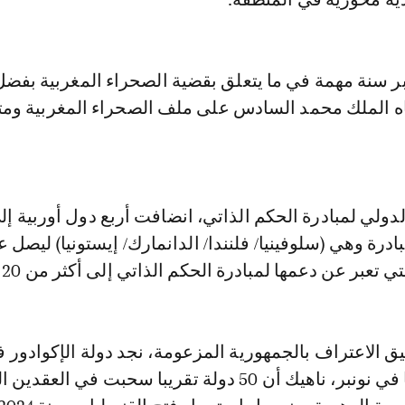
نة 2024 تعتبر سنة مهمة في ما يتعلق بقضية الصحراء المغربية بف
ه الملك محمد السادس على ملف الصحراء المغربية ومتا
دولي لمبادرة الحكم الذاتي، انضافت أربع دول أوربية إل
ادرة وهي (سلوفينيا/ فلنندا/ الدانمارك/ إيستونيا) ليصل 
ي تعبر عن دعمها لمبادرة الحكم الذاتي إلى أكثر من 20 دولة.
يق الاعتراف بالجمهورية المزعومة، نجد دولة الإكوادور 
أكتوبر ودولة بنما في نونبر، ناهيك أن 50 دولة تقريبا سحبت في الع