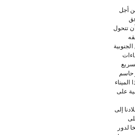
من أجل
فق
ن تتحول
قه
لجنوبية
اءات
لسريع
ر حاسم
الميناء
ية على
دنا إلى
لى
ا لدور