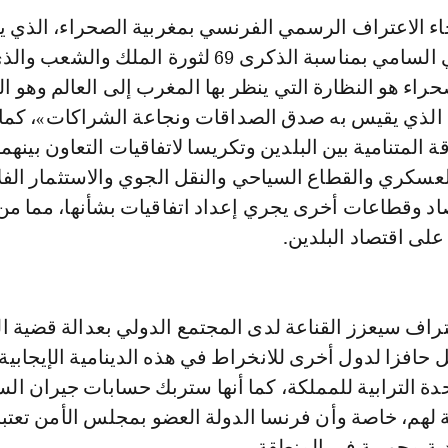
جاء الاعتراف الرسمي الفرنسي بمغربية الصحراء، الذي 
والخطاب الملكي السامي بمناسبة الذكرى 69 لثورة الملك والشع
راء هو النظارة التي ينظر بها المغرب إلى العالم وهو ال
الذي يقيس به صدق الصداقات ونجاعة الشراكات»، كما أ
ة المتنامية بين البلدين وتكريسا لاتفاقيات التعاون بينهما
عسكري والقطاع السياحي والنقل الجوي والاستثمار الف
صاد وقطاعات أخرى يجري إعداد اتفاقيات بشأنها، مما من
على اقتصاد البلدين.
تراف سيعزز القناعة لدى المجتمع الدولي بعدالة قضية ا
 حافزا لدول أخرى للانخراط في هذه الدينامية الإيجابية 
دة الترابية للمملكة، كما أنها ستربك حسابات جيران الس
هم، خاصة وأن فرنسا الدولة العضو بمجلس الأمن تعتبر
ة محورية في المنطقة.