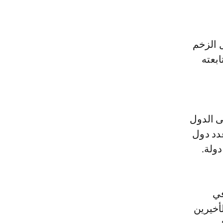
ضل الزخم
بعته
ى الدول
عدد دول
في
قدين الأخيرين