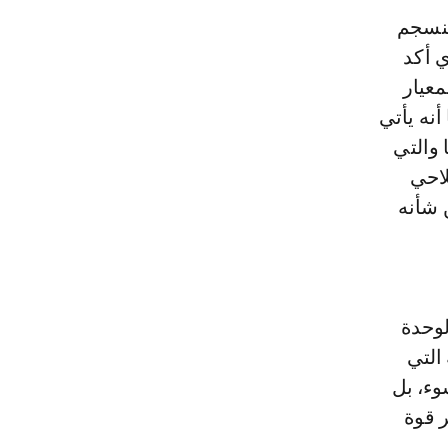
ينسجم
ب والذي أكد
معيار
نه يأتي
 والتي
لاحي
 شأنه
لوحدة
التي
وء، بل
 قوة