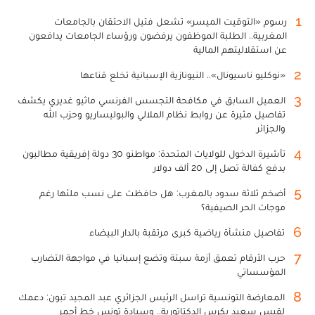
1
رسوم «التوقيت الميسر» تشعل فتيل الاحتقان بالجامعات
المغربية.. الطلبة الموظفون يرفضون ورؤساء الجامعات يدافعون
عن استقلاليتهم المالية
2
«نوكليو ناسيونال».. النيونازية الإسبانية تخلع قناعها
3
العميل السابق في مكافحة التجسس الفرنسي ماثيو غديري يكشف
تفاصيل مثيرة عن روابط نظام الملالي والبوليساريو وحزب الله
والجزائر
4
تأشيرة الدخول للولايات المتحدة: مواطنو 30 دولة إفريقية مطالبون
بدفع كفالة تصل إلى 20 ألف دولار
5
أضخم ثلاثة سدود بالمغرب: هل حافظت على نسب ملئها رغم
موجات الحر الصيفية؟
6
تفاصيل منشأة رياضية كبرى مرتقبة بالدار البيضاء
7
حرب الأرقام تعمق أزمة سبتة وتضع إسبانيا في مواجهة التضارب
المؤسساتي
8
المعارضة التونسية تراسل الرئيس الجزائري عبد المجيد تبون: دعمك
لقيس سعيد يكرس الدكتاتورية.. وسيادة تونس خط أحمر