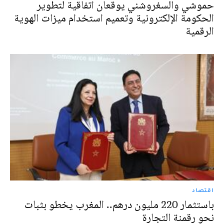
حموشي والسغروشني يوقعان اتفاقية لتطوير
الحكومة الإلكترونية وتعميم استخدام ميزات الهوية
الرقمية
اقتصاد
باستثمار 220 مليون درهم.. المغرب يخطو بثبات
نحو رقمنة التجارة