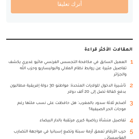
أترك تعليقا
المقالات الأكثر قراءة
1
العميل السابق في مكافحة التجسس الفرنسي ماثيو غديري يكشف
تفاصيل مثيرة عن روابط نظام الملالي والبوليساريو وحزب الله
والجزائر
2
تأشيرة الدخول للولايات المتحدة: مواطنو 30 دولة إفريقية مطالبون
بدفع كفالة تصل إلى 20 ألف دولار
3
أضخم ثلاثة سدود بالمغرب: هل حافظت على نسب ملئها رغم
موجات الحر الصيفية؟
4
تفاصيل منشأة رياضية كبرى مرتقبة بالدار البيضاء
5
حرب الأرقام تعمق أزمة سبتة وتضع إسبانيا في مواجهة التضارب
المؤسساتي