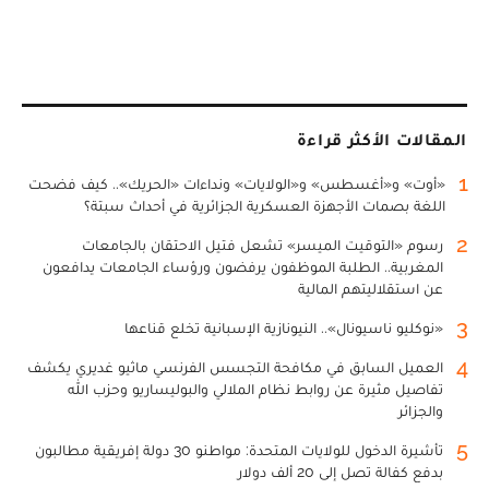
المقالات الأكثر قراءة
1
«أوت» و«أغسطس» و«الولايات» ونداءات «الحريك».. كيف فضحت
اللغة بصمات الأجهزة العسكرية الجزائرية في أحداث سبتة؟
2
رسوم «التوقيت الميسر» تشعل فتيل الاحتقان بالجامعات
المغربية.. الطلبة الموظفون يرفضون ورؤساء الجامعات يدافعون
عن استقلاليتهم المالية
3
«نوكليو ناسيونال».. النيونازية الإسبانية تخلع قناعها
4
العميل السابق في مكافحة التجسس الفرنسي ماثيو غديري يكشف
تفاصيل مثيرة عن روابط نظام الملالي والبوليساريو وحزب الله
والجزائر
5
تأشيرة الدخول للولايات المتحدة: مواطنو 30 دولة إفريقية مطالبون
بدفع كفالة تصل إلى 20 ألف دولار