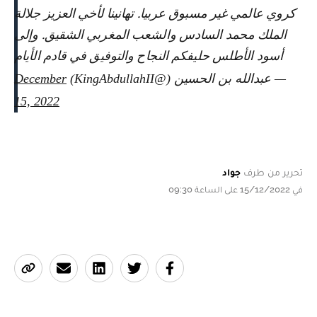
كروي عالمي غير مسبوق عربيا. تهانينا لأخي العزيز جلالة
الملك محمد السادس والشعب المغربي الشقيق. وإلى
أسود الأطلس حليفكم النجاح والتوفيق في قادم الأيام
— عبدالله بن الحسين (@KingAbdullahII)
December
15, 2022
تحرير من طرف
جواد
في 15/12/2022 على الساعة 09:30