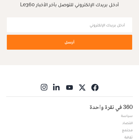
أدخل بريدك الإلكتروني للتوصل بآخر الأخبار Le360
أرسل
ns in new window
360 في نقرة واحدة
سياسة
اقتصاد
مجتمع
ثقافة