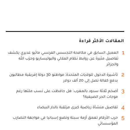
المقالات الأكثر قراءة
1
العميل السابق في مكافحة التجسس الفرنسي ماثيو غديري يكشف
تفاصيل مثيرة عن روابط نظام الملالي والبوليساريو وحزب الله
والجزائر
2
تأشيرة الدخول للولايات المتحدة: مواطنو 30 دولة إفريقية مطالبون
بدفع كفالة تصل إلى 20 ألف دولار
3
أضخم ثلاثة سدود بالمغرب: هل حافظت على نسب ملئها رغم
موجات الحر الصيفية؟
4
تفاصيل منشأة رياضية كبرى مرتقبة بالدار البيضاء
5
حرب الأرقام تعمق أزمة سبتة وتضع إسبانيا في مواجهة التضارب
المؤسساتي