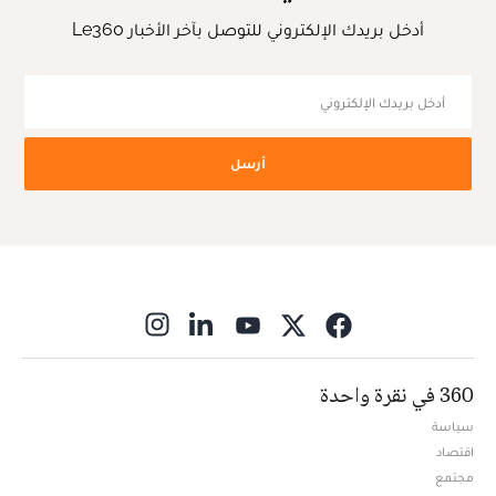
أدخل بريدك الإلكتروني للتوصل بآخر الأخبار Le360
أرسل
ns in new window
360 في نقرة واحدة
سياسة
اقتصاد
مجتمع