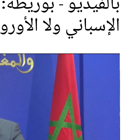
بالفيديو - بوريطة
الإسباني ولا الأورو