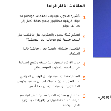
المقالات الأكثر قراءة
تأشيرة الدخول للولايات المتحدة: مواطنو 30
1
دولة إفريقية مطالبون بدفع كفالة تصل إلى
20 ألف دولار
أضخم ثلاثة سدود بالمغرب: هل حافظت على
2
نسب ملئها رغم موجات الحر الصيفية؟
تفاصيل منشأة رياضية كبرى مرتقبة بالدار
3
البيضاء
حرب الأرقام تعمق أزمة سبتة وتضع إسبانيا
4
في مواجهة التضارب المؤسساتي
المعارضة التونسية تراسل الرئيس الجزائري
5
عبد المجيد تبون: دعمك لقيس سعيد يكرس
الدكتاتورية.. وسيادة تونس خط أحمر
«مطارِدو سموم الصيف».. رحلة ميدانية مع
6
وروبي،
فرقة لمكافحة القوارض والزواحف بشوارع
الدار البيضاء