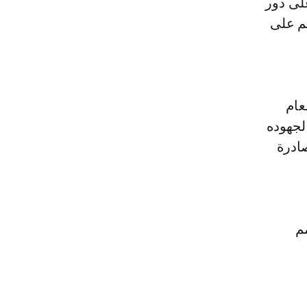
 2602، والذي ينص على دور
م على
عام
لجهوده
ادرة
م