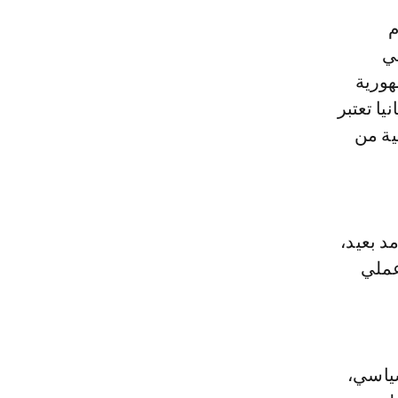
قي
هورية
يا تعتبر
وذا مصداقية من
د بعيد،
عملي
سياسي،