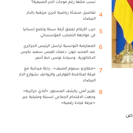
نسب ملئها رغم موجات الحر الصيفية؟
تفاصيل منشأة رياضية كبرى مرتقبة بالدار
4
البيضاء
حرب الأرقام تعمق أزمة سبتة وتضع إسبانيا
5
في مواجهة التضارب المؤسساتي
المعارضة التونسية تراسل الرئيس الجزائري
6
عبد المجيد تبون: دعمك لقيس سعيد يكرس
الدكتاتورية.. وسيادة تونس خط أحمر
«مطارِدو سموم الصيف».. رحلة ميدانية مع
7
فرقة لمكافحة القوارض والزواحف بشوارع الدار
البيضاء
تقرير أمني يكشف المستور: «أيادي جزائرية»
8
وجهت الاقتحام الجماعي لسبتة ومليلية عبر
«غرفة قيادة رقمية»
صوص