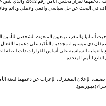
مجددين التأكيد على دعمهما لقرار مجلس الأمن رقم
اف في البحث عن حل سياسي واقعي وعملي ودائم وقائ
بت ألمانيا والمغرب بتعيين المبعوث الشخصي للأمين ال
تيفان دي ميستورا، مجددين التأكيد على دعمهما الفعال 
ع بالعملية السياسية على أساس القرارات ذات الصلة الص
تابع للأمم المتحدة.
 يضيف، الإعلان المشترك، الإعراب عن دعمهما لبعثة الأم
راء (مينورسو).