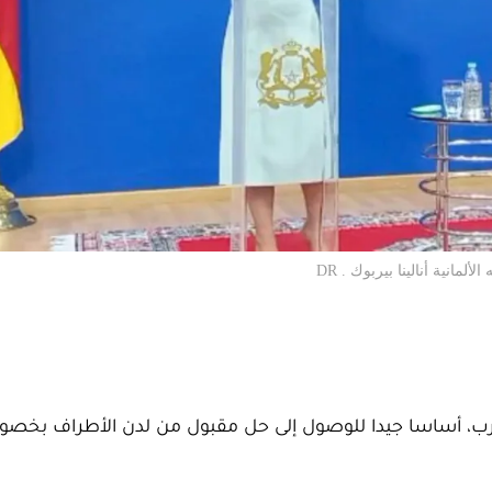
انية أنالينا بيربوك . DR
لمغرب، أساسا جيدا للوصول إلى حل مقبول من لدن الأطراف بخ