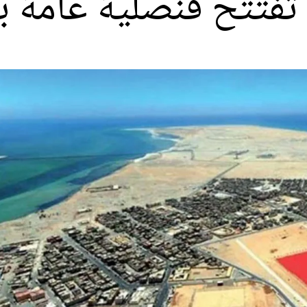
تفتتح قنصلية عامة با