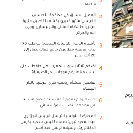
قناعها
العميل السابق في مكافحة التجسس
2
الفرنسي ماثيو غديري يكشف تفاصيل مثيرة
عن روابط نظام الملالي والبوليساريو وحزب
الله والجزائر
تأشيرة الدخول للولايات المتحدة: مواطنو 30
3
دولة إفريقية مطالبون بدفع كفالة تصل إلى
20 ألف دولار
أضخم ثلاثة سدود بالمغرب: هل حافظت على
4
نسب ملئها رغم موجات الحر الصيفية؟
تفاصيل منشأة رياضية كبرى مرتقبة بالدار
5
البيضاء
يوم
حرب الأرقام تعمق أزمة سبتة وتضع إسبانيا
6
في مواجهة التضارب المؤسساتي
المعارضة التونسية تراسل الرئيس الجزائري
7
عبد المجيد تبون: دعمك لقيس سعيد يكرس
الدكتاتورية.. وسيادة تونس خط أحمر
ش