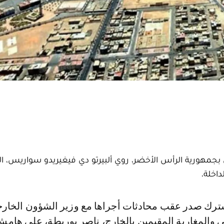
ي بجمهورية الرأس الأخضر، روي ألبيرتو دي فيغيريدو سواريس، ال
داخلة.
ي والمغاربة المقيمين بالخارج، ناصر بوريطة، على هام