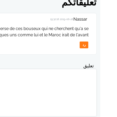
تعليقاتكم
Nassar
2019-06-26 19:32:18
nverse de ces bouseux qui ne cherchent qu'a se
lques uns comme lui et le Maroc irait de l'avant
رد
تعليق