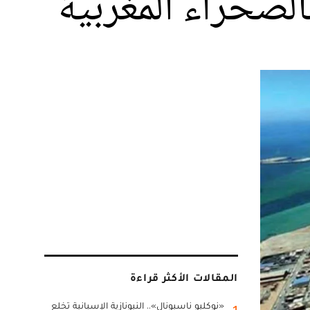
لصحراء المغربية
المقالات الأكثر قراءة
«نوكليو ناسيونال».. النيونازية الإسبانية تخلع
1