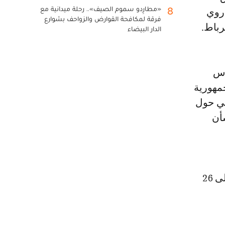
«مطارِدو سموم الصيف».. رحلة ميدانية مع
8
 روي
فرقة لمكافحة القوارض والزواحف بشوارع
رباط.
الدار البيضاء
أس
جمهورية
قي حول
أن
وبذلك، يرتفع عدد القنصليات التي تم افتتاحها بالأقاليم الجنوبية للمملكة إلى 26