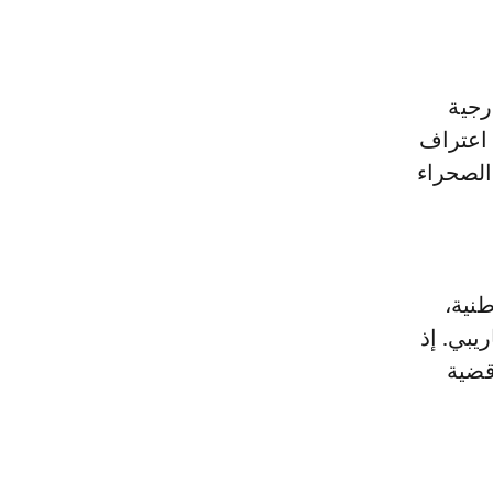
رجية
 اعتراف
الصحراء
نية،
يبي. إذ
 بشأن قضية