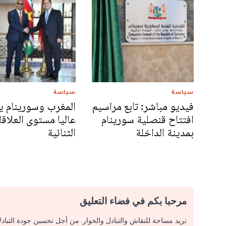
سياسة
سياسة
فيديو مباشر: تابع مراسيم
المغرب وسورينام ي
افتتاح قنصلية سورينام
عاليا مستوى العلاق
بمدينة الداخلة
الثنائية
مرحبا بكم في فضاء التعليق
نريد مساحة للنقاش والتبادل والحوار. من أجل تحسين جودة التباد