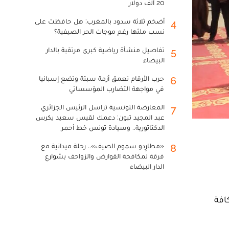
20 ألف دولار
أضخم ثلاثة سدود بالمغرب: هل حافظت على
4
نسب ملئها رغم موجات الحر الصيفية؟
تفاصيل منشأة رياضية كبرى مرتقبة بالدار
5
البيضاء
حرب الأرقام تعمق أزمة سبتة وتضع إسبانيا
6
في مواجهة التضارب المؤسساتي
المعارضة التونسية تراسل الرئيس الجزائري
7
عبد المجيد تبون: دعمك لقيس سعيد يكرس
الدكتاتورية.. وسيادة تونس خط أحمر
«مطارِدو سموم الصيف».. رحلة ميدانية مع
8
فرقة لمكافحة القوارض والزواحف بشوارع
الدار البيضاء
افة