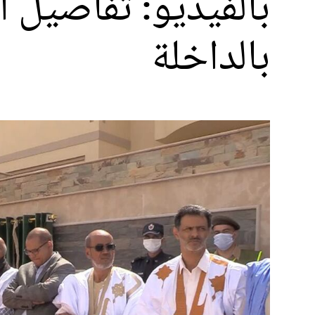
بالفيديو: تفاصيل ا
بالداخلة‎‎