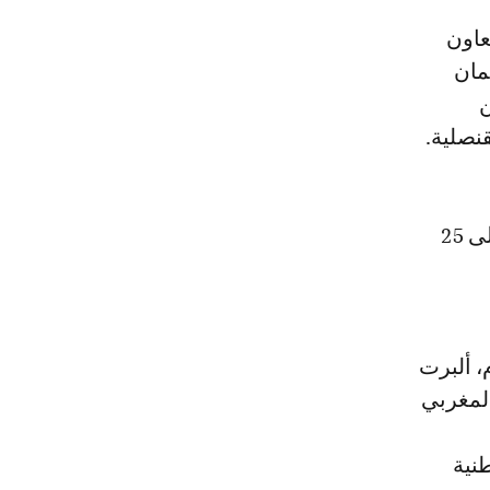
مان
ن
نصلية.
وبذلك، يرتفع عدد القنصليات التي تم افتتاحها بالأقاليم الجنوبية للمملكة إلى 25
، ألبرت
المغربي
طنية