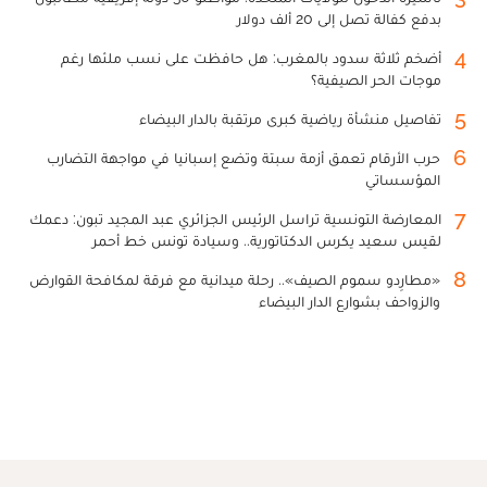
بدفع كفالة تصل إلى 20 ألف دولار
4
أضخم ثلاثة سدود بالمغرب: هل حافظت على نسب ملئها رغم
موجات الحر الصيفية؟
5
تفاصيل منشأة رياضية كبرى مرتقبة بالدار البيضاء
6
حرب الأرقام تعمق أزمة سبتة وتضع إسبانيا في مواجهة التضارب
المؤسساتي
7
المعارضة التونسية تراسل الرئيس الجزائري عبد المجيد تبون: دعمك
لقيس سعيد يكرس الدكتاتورية.. وسيادة تونس خط أحمر
8
«مطارِدو سموم الصيف».. رحلة ميدانية مع فرقة لمكافحة القوارض
والزواحف بشوارع الدار البيضاء