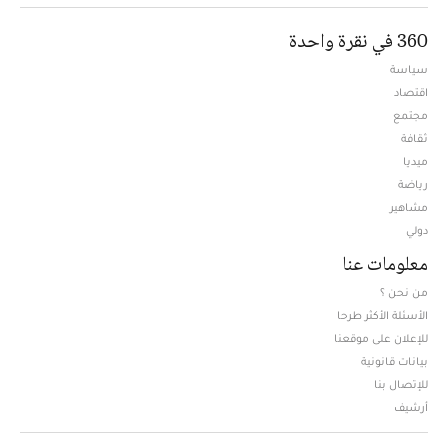
360 في نقرة واحدة
سياسة
اقتصاد
مجتمع
ثقافة
ميديا
Opens in new window
رياضة
مشاهير
دولي
معلومات عنا
من نحن ؟
الأسئلة الأكثر طرحا
للإعلان على موقعنا
بيانات قانونية
للإتصال بنا
أرشيف