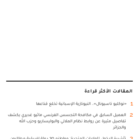
المقالات الأكثر قراءة
1
«نوكليو ناسيونال».. النيونازية الإسبانية تخلع قناعها
2
العميل السابق في مكافحة التجسس الفرنسي ماثيو غديري يكشف
تفاصيل مثيرة عن روابط نظام الملالي والبوليساريو وحزب الله
والجزائر
3
تأشيرة الدخول للولايات المتحدة: مواطنو 30 دولة إفريقية مطالبون