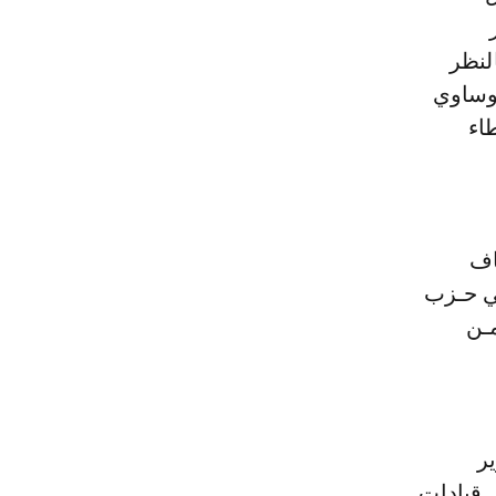
لنظر
موساوي
اء
اف
ـي حـزب
مـن
ر
ض قيادات