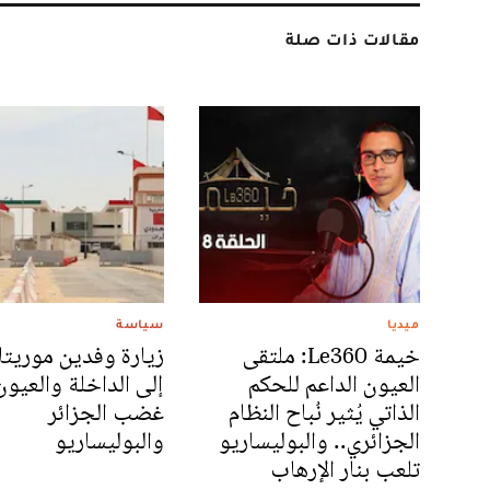
مقالات ذات صلة
ميديا
سياسة
خيمة Le360: ملتقى
زيارة وفدين موريتا
العيون الداعم للحكم
إلى الداخلة والعيون
الذاتي يُثير نُباح النظام
غضب الجزائر
الجزائري.. والبوليساريو
والبوليساريو
تلعب بنار الإرهاب