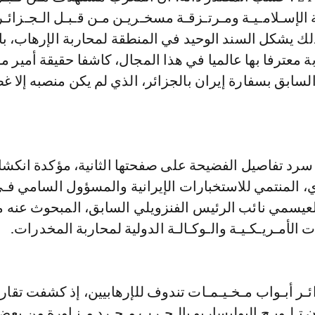
ة الإسـلامـيـة ومـرتـزقـة مسخـريـن مـن قـبـل الـجـزائـر
لك يشكل السند الوحيد في المنطقة لمحاربة الإرهاب، با
ة معترفا بها عالميا في هذا المجال، كاشفا حقيقة أمير 
لسابق بسفارة إيران بالجزائر، الذي لم يكن منصبه إلا غط
سرد تفاصيل الفضيحة على صفحتها الثانية، مؤكدة انكش
ي، المنتمي للاستخبارات الإيرانية والمسؤول السامي ف
العيسمي نائب الرئيس الفنزويلي السابق، المبحوث عنه 
ت الأمـريـكـيـة والـوكـالـة الدولية لمحاربة المخدرات.
ئـر أبـواب مـخـيـمـات تندوف للإرهابيين، إذ كشفت تقاري
ن تـلـويـح البوليساريو بالـحـرب مـجـرد مـنـاورة من بع