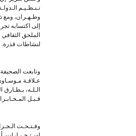
تـنـظـيـم الـدولـ
وطـهـران، ومع ذ
إلى اكتسابه تجرب
الملحق الثقافي ا
لنشاطات قذرة.
وتابعت الصحيفة 
عـلاقـة مـوسـاو
الـلـه، بـطـارق 
قـبـل المـخـابـرا
وفـتـحـت الـجـزا
اسـتـخـبـارات، أ