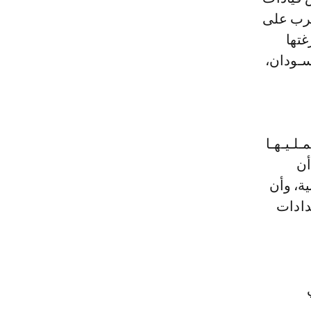
لحرب على
تها
ـسـودان،
ـلـيـهـا
أن
ية، وأن
دادات