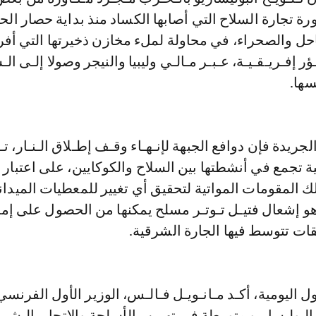
رة تجارة السلاح التي أصابها الكساد منذ بداية حصار ا
حل والصحراء، في محاولة لملء مخازن ذخيرتها التي أفرغ
ؤر إفـريـقـيـة، عـبـر مـالـي وليبيا والنيجر وصولا إلـى ال
سها.
جريدة فإن دوافع الجبهة لإنـهـاء وقـف إطـلاق الـنـار، تـم
لية تجمع في أنشطتها بين السلاح والكوكايين، على اعتبار 
ملك المقومات المواتية لتحقيق أي تغيير للمعطيات الميدان
و إشعال فتيـل تـوتـر مسلح يمكنها من الحصول على إم
 تتوسط فيها الجارة الشرقية.
ل اليومية، أكـد مـانـويـل فـالـس، الوزير الأول الفرنسي
البوليساريو متورطة في تهريب الأسلحة والاتجار بالبشر