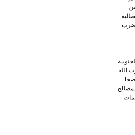
 من
صالية
لضرب
جنوبية
ب الله
ضحا
لمصالح
يمات
ل