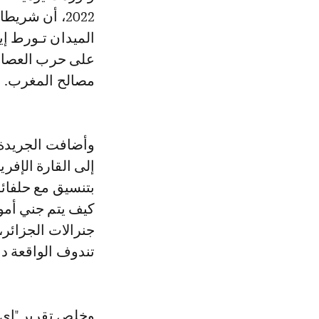
الميدان تـورط إير
على حرب العصابا
مصالح المغرب.
وأضافت الجريدة 
إلى القارة الإفر
بتنسيق مع حلفائ
كيف يتم جني أمو
جنرالات الجزائر
تندوف الواقعة دا