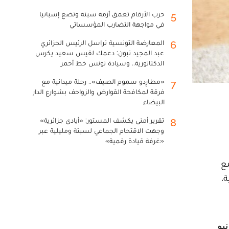
حرب الأرقام تعمق أزمة سبتة وتضع إسبانيا
5
في مواجهة التضارب المؤسساتي
المعارضة التونسية تراسل الرئيس الجزائري
6
عبد المجيد تبون: دعمك لقيس سعيد يكرس
الدكتاتورية.. وسيادة تونس خط أحمر
«مطارِدو سموم الصيف».. رحلة ميدانية مع
7
فرقة لمكافحة القوارض والزواحف بشوارع الدار
البيضاء
تقرير أمني يكشف المستور: «أيادي جزائرية»
8
وجهت الاقتحام الجماعي لسبتة ومليلية عبر
«غرفة قيادة رقمية»
مع
ة،