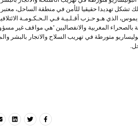
ك تشكل تهديدا حقيقيا للأمن في منطقة الساحل، معتبرا
س، الذي هـو حـزب أقـلـيـة فـي الـحـكـومـة الائتلافي
قة بالصحراء المغربية والانفصاليين "هي مواقف غير مسؤول
بوليساريو متورطة في تهريب السلاح والاتجار بالبشر وا
ل.