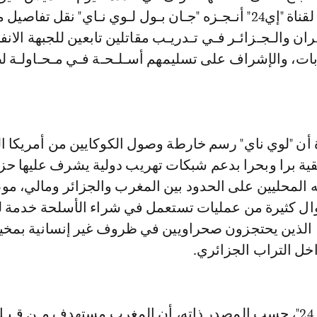
2022، أن شريطا لقناة "إي24" أنـجـزه "جـان بـول لـوي نـاي" نقل تفاصيل
ان والـجـزائـر فـي تـدريـب مقاتلين تابعين للجبهة الانف
ت، والإشراف على تسليمهم أسـلـحـة فـي مـحـاولـة 
أن "لوي ناي" رسم خارطة وصول الكوكايين من أمريكا ال
يقية برا وبحرا بدعم شبكات تهريب دولية يشرف عليها حز
ه المحليين على الحدود بين المغرب والجزائر ومالي، مو
ال كثيرة من عمليات تستعمل في شراء الأسلحة خدمة 
، الذين يحتجزون صحراويين في ظروف غير إنسانية بمخ
خل التراب الجزائري.
وخلص تقرير "إي 24"، حسب المصدر ذاته، أن المغرب مستهدف مـن قـبـ