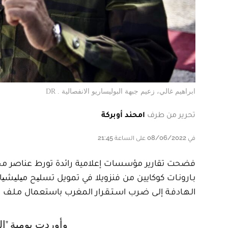
ابراهيم غالي، زعيم جبهة البوليساريو الانفصالية . DR
تحرير من طرف
امحند أوبركة
في 08/06/2022 على الساعة 21:45
فضحت تقارير مؤسسات إعلامية رائدة تورط عناصر محسوبة ع
بـارونـات كوكايين من فنزويلا في تمويل تسلیح میلیشیات 
الـهـادفـة إلـى ضـرب اسـتـقـرار المغرب باستعمال مـلـف ال
وأوردت يومية "الصباح"، على صفحتها الأولى في عددها ليوم الخميس 9 يونيو