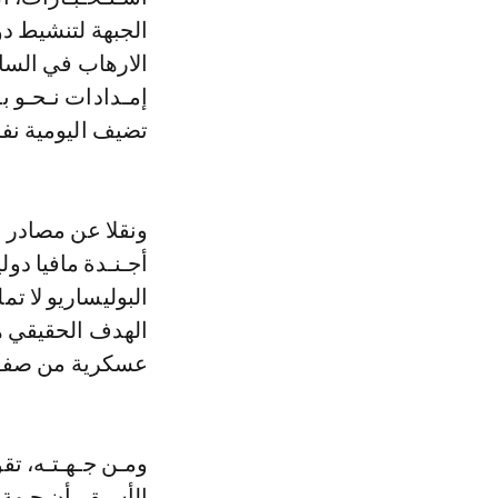
الجبهة لتنشيط دو
الارهاب في السا
إمـدادات نـحـو بـ
تضيف اليومية نف
ونقلا عن مصادر ال
أجـنـدة مافيا دو
البوليساريو لا ت
الهدف الحقيقي ه
عسكرية من صفقات
ومـن جـهـتـه، تقو
الأسبق، أن جبهة 