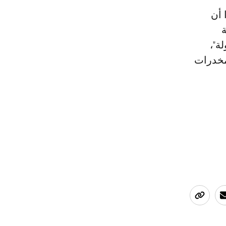
 أن
ة
ة"،
لمخدرات