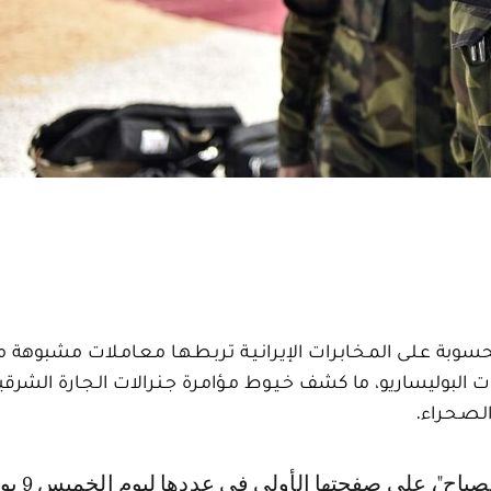
ـلـى المـخـابـرات الإيـرانـيـة تـربـطـهـا مـعـامـلات مشبوهة 
البوليساريو، ما كشف خـيـوط مـؤامـرة جـنـرالات الـجـارة الشرقي
ـصـحـراء.