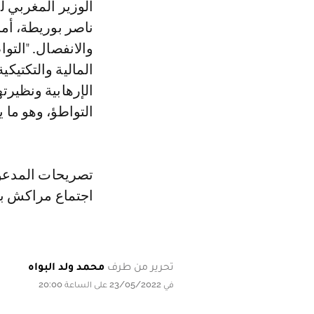
الوزير المغربي ل
ناصر بوريطة، أما
والانفصال. "التو
المالية والتكتيك
الإرهابية ونظيرت
التواطؤ، وهو ما 
تصريحات المدعو 
اجتماع مراكش بش
تحرير من طرف
محمد ولد البواه
في 23/05/2022 على الساعة 20:00