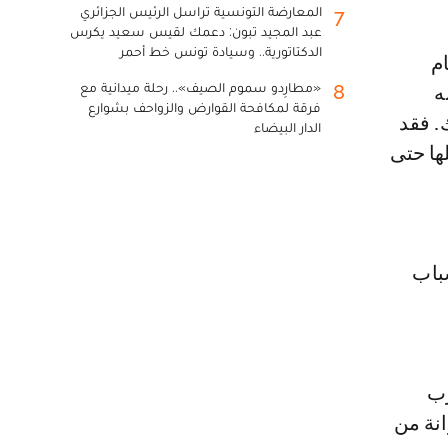
المعارضة التونسية تراسل الرئيس الجزائري
7
عبد المجيد تبون: دعمك لقيس سعيد يكرس
الدكتاتورية.. وسيادة تونس خط أحمر
«مطارِدو سموم الصيف».. رحلة ميدانية مع
8
ه
فرقة لمكافحة القوارض والزواحف بشوارع
. فقد
الدار البيضاء
ها حتى
باب
رب
انة من