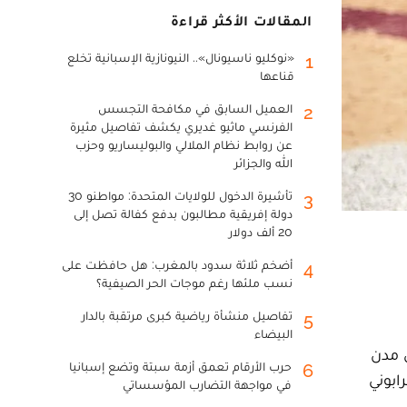
المقالات الأكثر قراءة
«نوكليو ناسيونال».. النيونازية الإسبانية تخلع
1
قناعها
العميل السابق في مكافحة التجسس
2
الفرنسي ماثيو غديري يكشف تفاصيل مثيرة
عن روابط نظام الملالي والبوليساريو وحزب
الله والجزائر
تأشيرة الدخول للولايات المتحدة: مواطنو 30
3
دولة إفريقية مطالبون بدفع كفالة تصل إلى
20 ألف دولار
أضخم ثلاثة سدود بالمغرب: هل حافظت على
4
نسب ملئها رغم موجات الحر الصيفية؟
تفاصيل منشأة رياضية كبرى مرتقبة بالدار
5
البيضاء
ي مدن
حرب الأرقام تعمق أزمة سبتة وتضع إسبانيا
6
ابوني
في مواجهة التضارب المؤسساتي