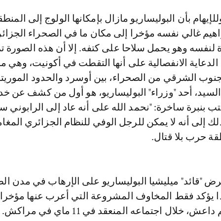
إيهام بأن البوليساريو مازال بإمكانها الولوج إلى المنطق
اهيم غالي نفسه مؤخرا إلى مكان ما في الصحراء الجزائر
لنفسه وهو يحمل سلاحا على كتفه. إلا أن هذه الصورة ت
الدعاية الانفصالية على أنها التقطت في أكونيت، وهي م
نوب الشرقي من الصحراء، بين أوسرد والحدود الموريتان
سيد، أحد "وزراء" البوليساريو، هو أول من كشف عن خد
تب بنبرة ساخرة: "نحمد الله على أنه عاد إلى الرابوني سا
بذلك إلى أنه لا يمكن للرجل الوفي للنظام الجزائري المغا
ة حرب بلا قتال.
رض "قائد" ميليشيا البوليساريو على الإرهاب في مدن ال
ذا يؤكد فقط المخاوف المشروعة التي أعرب عنها مؤخرا 
الدولي ضد تنظيم داعش، خلال اجتماعه المنعقد في 11