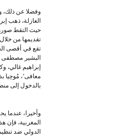
وفضلا عن ذلك، ولل
العازلة، ذهب إبر
حيث التقط صورة 
تقديمها من خلال 
تقع في أقصى الج
البشير مصطفى ال
إبراهيم غالي، وك
معافى"، مُوحِيا 
بالدخول إلى منطق
وأخيرا، عندما يح
المغربية، فإن ه