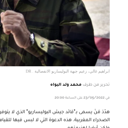
ابراهيم غالي، زعيم جبهة البوليساريو الانفصالية . DR
تحرير من طرف
محمد ولد البواه
في 23/05/2022 على الساعة 20:00
هدّدَ مَنْ يسمى بـ"قائد جيش البوليساريو" الذي لا يتوف
الصحراء المغربية. هذه الدعوة التي لا لبس فيها للقيا
ولكن أيضا لهزيمتهم.