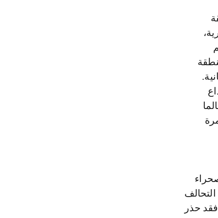
ة
ية،
م
نطقة
ية.
اع
لما
مرة
صحراء
التحالف
 ماي في مراكش. فقد حذر