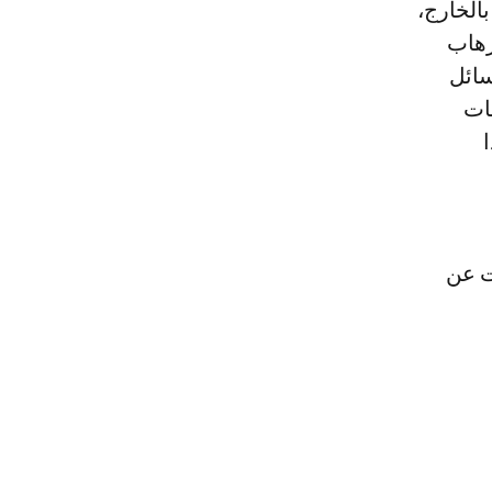
بالخارج،
رهاب
سائل
ات
ت عن