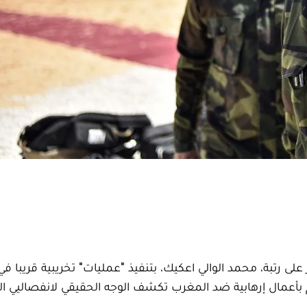
ر على رتبة، محمد الوالي اعكيك، بتنفيذ "عمليات" تخريبية قريبا ف
م بأعمال إرهابية ضد المغرب تكشف الوجه الحقيقي لانفصاليي الر