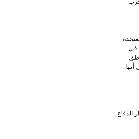
ي تتخللها حوالي 539 بيان حرب
لمتحدة
 في
ناطق
أنها
 الدفاع