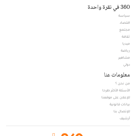
360 في نقرة واحدة
سياسة
اقتصاد
مجتمع
ثقافة
ميديا
Opens in new window
رياضة
مشاهير
دولي
معلومات عنا
من نحن ؟
الأسئلة الأكثر طرحا
للإعلان على موقعنا
بيانات قانونية
للإتصال بنا
أرشيف