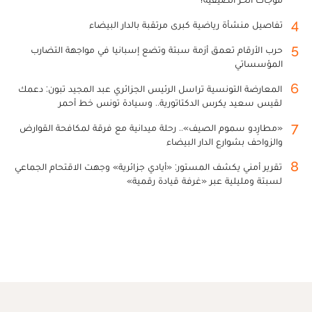
4
تفاصيل منشأة رياضية كبرى مرتقبة بالدار البيضاء
5
حرب الأرقام تعمق أزمة سبتة وتضع إسبانيا في مواجهة التضارب
المؤسساتي
6
المعارضة التونسية تراسل الرئيس الجزائري عبد المجيد تبون: دعمك
لقيس سعيد يكرس الدكتاتورية.. وسيادة تونس خط أحمر
7
«مطارِدو سموم الصيف».. رحلة ميدانية مع فرقة لمكافحة القوارض
والزواحف بشوارع الدار البيضاء
8
تقرير أمني يكشف المستور: «أيادي جزائرية» وجهت الاقتحام الجماعي
لسبتة ومليلية عبر «غرفة قيادة رقمية»