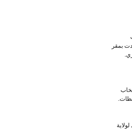
لتي انعقدت بمقر
ري.
تخاب
حظات.
لولاية