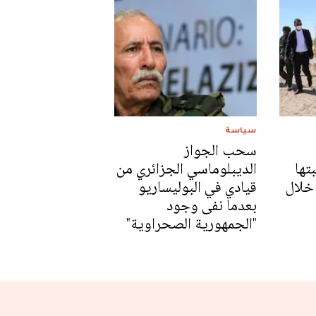
سياسة
سحب الجواز
تها
الديبلوماسي الجزائري من
 خلال
قيادي في البوليساريو
بعدما نفى وجود
"الجمهورية الصحراوية"