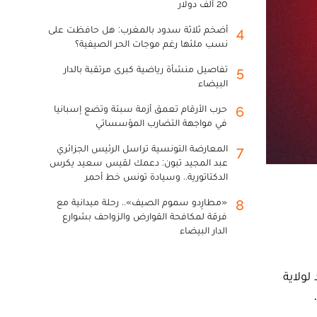
20 ألف دولار
أضخم ثلاثة سدود بالمغرب: هل حافظت على
4
نسب ملئها رغم موجات الحر الصيفية؟
تفاصيل منشأة رياضية كبرى مرتقبة بالدار
5
البيضاء
حرب الأرقام تعمق أزمة سبتة وتضع إسبانيا
6
في مواجهة التضارب المؤسساتي
المعارضة التونسية تراسل الرئيس الجزائري
7
عبد المجيد تبون: دعمك لقيس سعيد يكرس
الدكتاتورية.. وسيادة تونس خط أحمر
«مطارِدو سموم الصيف».. رحلة ميدانية مع
8
فرقة لمكافحة القوارض والزواحف بشوارع
الدار البيضاء
لولاية