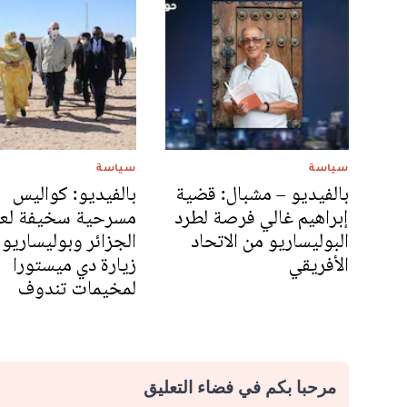
سياسة
سياسة
بالفيديو – مشبال: قضية
بالفيديو: كواليس
إبراهيم غالي فرصة لطرد
مسرحية سخيفة لعب
البوليساريو من الاتحاد
الجزائر وبوليساريو
الأفريقي
زيارة دي ميستورا
لمخيمات تندوف
مرحبا بكم في فضاء التعليق