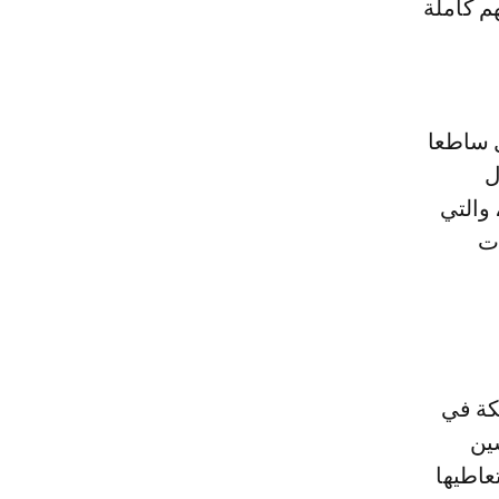
هم كاملة
رت يوم 8 شتنبر 2021، تعد دليل ساطعا
ل
 والتي
ات
كة في
شين
عاطيها