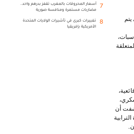
أسعار المحروقات بالمغرب تقفز بدرهم واحد..
7
مضاربات مستمرة ومنافسة صورية
تغييرات كبرى في تأشيرات الولايات المتحدة
8
الأمريكية بإفريقيا
اسبات،
متعلقة
ئعية،
سكري،
شفت أن
لترابية
ن.