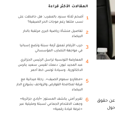
المقالات الأكثر قراءة
أضخم ثلاثة سدود بالمغرب: هل حافظت على
1
نسب ملئها رغم موجات الحر الصيفية؟
تفاصيل منشأة رياضية كبرى مرتقبة بالدار
2
البيضاء
حرب الأرقام تعمق أزمة سبتة وتضع إسبانيا
3
في مواجهة التضارب المؤسساتي
المعارضة التونسية تراسل الرئيس الجزائري
4
عبد المجيد تبون: دعمك لقيس سعيد يكرس
الدكتاتورية.. وسيادة تونس خط أحمر
«مطارِدو سموم الصيف».. رحلة ميدانية مع
5
فرقة لمكافحة القوارض والزواحف بشوارع الدار
البيضاء
تقرير أمني يكشف المستور: «أيادي جزائرية»
6
 عن حقوق
وجهت الاقتحام الجماعي لسبتة ومليلية عبر
 حول
«غرفة قيادة رقمية»