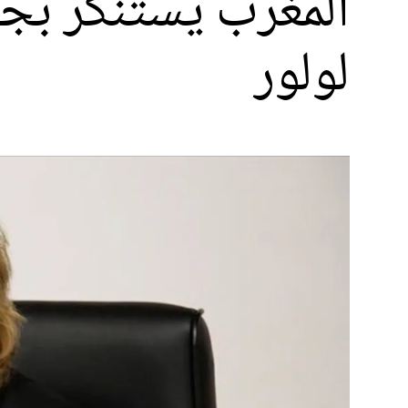
المغرب يستنكر بجن
لولور