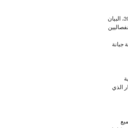
وقال زنيبر إن هذه التمثيلية أدانت بشدة، في رسالة مؤرخة بـ 2 يوليوز 2021، البيان
فصاليين
طريقة جبانة
ة
ر الذي
يع