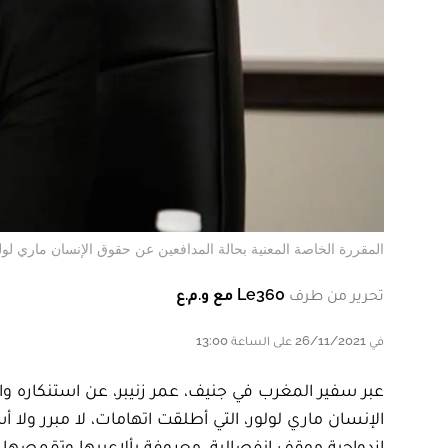
المقررة الخاصة المعنية بحالة المدافعين عن حقوق الإنسان ماري لولور 
تحرير من طرف
Le360 مع و.م.ع
في 26/11/2021 على الساعة 13:00
عبر سفير المغرب في جنيف، عمر زنيبر، عن استنكاره و
الإنسان ماري لولور، التي أطلقت اتهامات، لا مبرر ولا
ازدواجية موقف انفصالية، معروفة بألاعيبها وتقمصها 