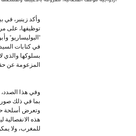
وأكد زينبر، في بيان ردا على تصريحات المقررة، أن “هذه الانفصالية، التي يتم
توظيفها، على مر
"البوليساريو" وأ
في كتابات السيدة
بسلوكها والذي لا
المزعومة عن حقو
وفي هذا الصدد، 
بما في ذلك صور ت
وتعرض أسلحة حرب
هذه الانفصالية 
للمغرب، ولا يمكن