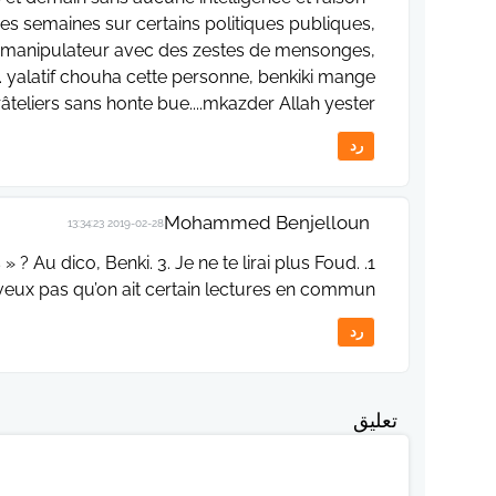
es semaines sur certains politiques publiques,
d manipulateur avec des zestes de mensonges,
. yalatif chouha cette personne, benkiki mange
âteliers sans honte bue....mkazder Allah yester...
رد
Mohammed Benjelloun
2019-02-28 13:34:23
 ? Au dico, Benki. 3. Je ne te lirai plus Foud.
veux pas qu’on ait certain lectures en commun
رد
تعليق