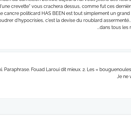
d'une crevette" vous crachera dessus, comme fut ces dernièr
le cancre politicard HAS BEEN est tout simplement un gran
udrer d'hypocrisies, c'est la devise du roublard assermenté..
dans tous les r
enki. Paraphrase. Fouad Laroui dit mieux. 2. Les « bouguenoules »
Je ne 