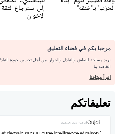
وماء العينين تتهم "أبناء
للبيجيدي.. العثمان
الحزب" بـ"خنقه"
إلى استرجاع الثقة 
الإخوان
مرحبا بكم في فضاء التعليق
نريد مساحة للنقاش والتبادل والحوار. من أجل تحسين جودة التباد
الخاصة بنا.
اقرأ ميثاقنا
تعليقاتكم
Oujdi
2019-02-28 15:23:29
 et demain sans aucune intelligence et raison "