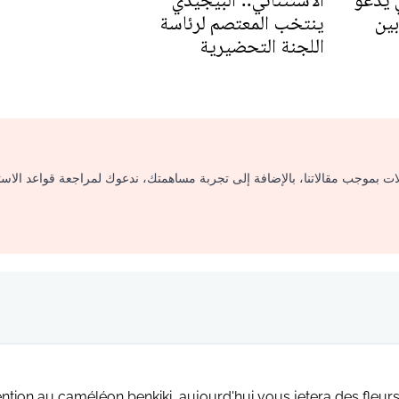
ي يدعو
الاستثنائي.."البيجيدي"
بين
ينتخب المعتصم لرئاسة
اللجنة التحضيرية
لات بموجب مقالاتنا، بالإضافة إلى تجربة مساهمتك، ندعوك لمراجعة قواعد الاس
ention au caméléon benkiki, aujourd'hui vous jetera des fleurs