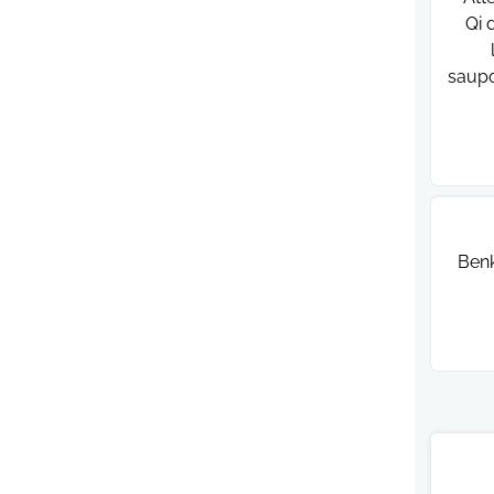
Qi 
saupo
1. B