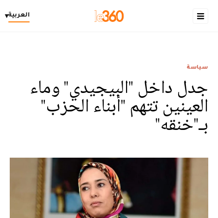
العربية
▾
سياسة
جدل داخل "البيجيدي" وماء
العينين تتهم "أبناء الحزب"
بـ"خنقه"