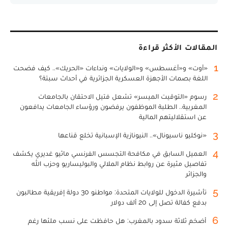
المقالات الأكثر قراءة
1
«أوت» و«أغسطس» و«الولايات» ونداءات «الحريك».. كيف فضحت
اللغة بصمات الأجهزة العسكرية الجزائرية في أحداث سبتة؟
2
رسوم «التوقيت الميسر» تشعل فتيل الاحتقان بالجامعات
المغربية.. الطلبة الموظفون يرفضون ورؤساء الجامعات يدافعون
عن استقلاليتهم المالية
3
«نوكليو ناسيونال».. النيونازية الإسبانية تخلع قناعها
4
العميل السابق في مكافحة التجسس الفرنسي ماثيو غديري يكشف
تفاصيل مثيرة عن روابط نظام الملالي والبوليساريو وحزب الله
والجزائر
5
تأشيرة الدخول للولايات المتحدة: مواطنو 30 دولة إفريقية مطالبون
بدفع كفالة تصل إلى 20 ألف دولار
6
أضخم ثلاثة سدود بالمغرب: هل حافظت على نسب ملئها رغم