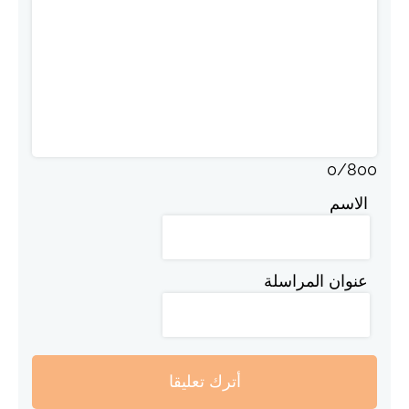
0
/
800
الاسم
عنوان المراسلة
أترك تعليقا