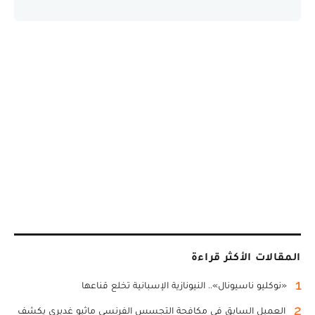
المقالات الأكثر قراءة
1
«نوكليو ناسيونال».. النيونازية الإسبانية تخلع قناعها
2
العميل السابق في مكافحة التجسس الفرنسي ماثيو غديري يكشف