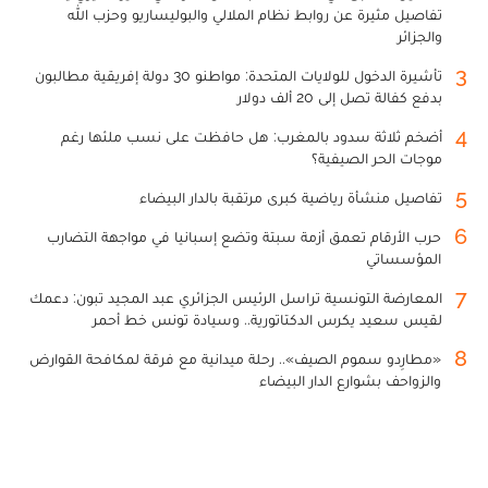
تفاصيل مثيرة عن روابط نظام الملالي والبوليساريو وحزب الله
والجزائر
3
تأشيرة الدخول للولايات المتحدة: مواطنو 30 دولة إفريقية مطالبون
بدفع كفالة تصل إلى 20 ألف دولار
4
أضخم ثلاثة سدود بالمغرب: هل حافظت على نسب ملئها رغم
موجات الحر الصيفية؟
5
تفاصيل منشأة رياضية كبرى مرتقبة بالدار البيضاء
6
حرب الأرقام تعمق أزمة سبتة وتضع إسبانيا في مواجهة التضارب
المؤسساتي
7
المعارضة التونسية تراسل الرئيس الجزائري عبد المجيد تبون: دعمك
لقيس سعيد يكرس الدكتاتورية.. وسيادة تونس خط أحمر
8
«مطارِدو سموم الصيف».. رحلة ميدانية مع فرقة لمكافحة القوارض
والزواحف بشوارع الدار البيضاء