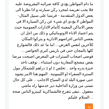
ما دام المواطن يؤدي كافة ضرائبه المفروضة عليه
فلا يجب تغريمه لمجرد ركن سيارته و اذا نظرنا الى
بعض الدول المتقدمة - فرنسا على سبيل المثال-
المواطن لا يؤدي اي شيء عن ركن السيارة الا في
بعض الاماكن المعينة كأمام الادارات العمومية حيث
يتم اعتماد الاداء الاوتوماتيكي و ذلك من اجل ان
يقضي الناس اغراضهم الادارية و يتركوا المكان
للآخرين لنفس الغرض..... اما ما عد ذلك فالشوارع
كلها بالمجان حتى في باريس كبرى الحواضر......
فوضى اصحاب السترات في المغرض اصبحت مرضا
يقض مضجع المغاربة دون استتناء.... توقف تاخد
خبزة بدره واحد ... تخلص 2 او 3 دراهم للشمكار مول
السترة الصفراء او الليمونية... المهم هذا الامر يشوه
حتى صورة البلد لدي السياح الاجانب ... على كل حال
نتمنى من وزارة الداخلية دير خدمتها راه ماشي
معقول ...تبقى تتفرج فالشماكرية كيبتزو الناس صحة
.... السلام عليكم
رد