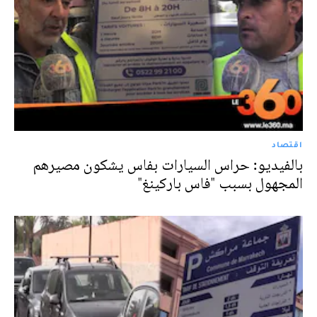
اقتصاد
بالفيديو: حراس السيارات بفاس يشكون مصيرهم
المجهول بسبب "فاس باركينغ"