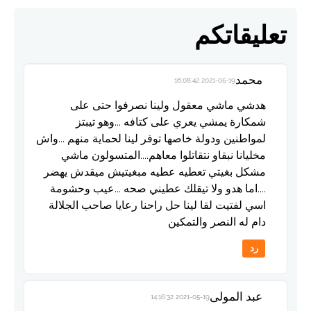
تعليقاتكم
محمد
2021-05-19 16:08:42
هدشي ماشي معقول ولينا نصرفوا حتى على
شمكارة يمشي يعري على كتافه ...وهو تيبتز
لمواطنين ودولة خاصها توفر لينا لحماية منهم ...واش
مخليانا نبقاو نتقاتلوا معاهم....المتسولون ماشي
مشكل بغيتي تعطيه عطيه مبغيتيش ميقدش يهضر
....اما هدو ولا تيقلك عطيني صحه ...عيب وحشومة
اسي لفتيت لقا لينا حل راحنا رعايا صاحب الجلالة
دام له النصر والتمكين
رد
عبد المولى
2021-05-19 14:16:32