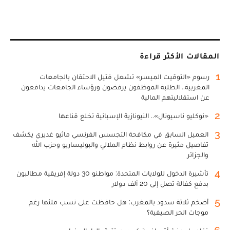
المقالات الأكثر قراءة
1
رسوم «التوقيت الميسر» تشعل فتيل الاحتقان بالجامعات
المغربية.. الطلبة الموظفون يرفضون ورؤساء الجامعات يدافعون
عن استقلاليتهم المالية
2
«نوكليو ناسيونال».. النيونازية الإسبانية تخلع قناعها
3
العميل السابق في مكافحة التجسس الفرنسي ماثيو غديري يكشف
تفاصيل مثيرة عن روابط نظام الملالي والبوليساريو وحزب الله
والجزائر
4
تأشيرة الدخول للولايات المتحدة: مواطنو 30 دولة إفريقية مطالبون
بدفع كفالة تصل إلى 20 ألف دولار
5
أضخم ثلاثة سدود بالمغرب: هل حافظت على نسب ملئها رغم
موجات الحر الصيفية؟