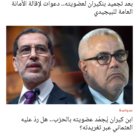
بعد تجميد بنكيران لعضويته.. دعوات لإقالة الأمانة
العامة للبيجيدي
سياسة
ابن كيران يُجمّد عضويته بالحزب.. هل ردّ عليه
العثماني عبر تغريدته؟