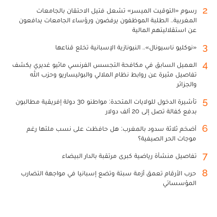
2
رسوم «التوقيت الميسر» تشعل فتيل الاحتقان بالجامعات
المغربية.. الطلبة الموظفون يرفضون ورؤساء الجامعات يدافعون
عن استقلاليتهم المالية
3
«نوكليو ناسيونال».. النيونازية الإسبانية تخلع قناعها
4
العميل السابق في مكافحة التجسس الفرنسي ماثيو غديري يكشف
تفاصيل مثيرة عن روابط نظام الملالي والبوليساريو وحزب الله
والجزائر
5
تأشيرة الدخول للولايات المتحدة: مواطنو 30 دولة إفريقية مطالبون
بدفع كفالة تصل إلى 20 ألف دولار
6
أضخم ثلاثة سدود بالمغرب: هل حافظت على نسب ملئها رغم
موجات الحر الصيفية؟
7
تفاصيل منشأة رياضية كبرى مرتقبة بالدار البيضاء
8
حرب الأرقام تعمق أزمة سبتة وتضع إسبانيا في مواجهة التضارب
المؤسساتي