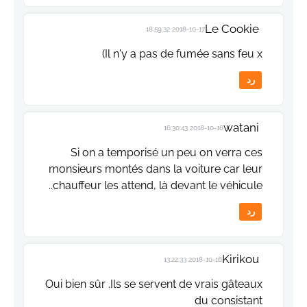
Le Cookie
2018-10-17 18:59:32
Il n'y a pas de fumée sans feu x)
رد
watani
2018-10-16 16:30:43
Si on a temporisé un peu on verra ces
monsieurs montés dans la voiture car leur
chauffeur les attend, là devant le véhicule..
رد
Kirikou
2018-10-16 13:22:33
Oui bien sûr .Ils se servent de vrais gâteaux
du consistant