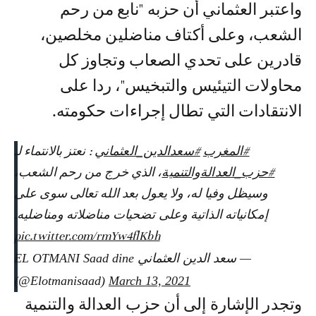
واعتبر العثماني أن حزبه "نابع من رحم
الشعب، وعلى أكتاف مناضلين مخلصين،
قادرين على تحدي الصعاب وتجاوز كل
محاولات التيئيس والتبخيس"، ردا على
الانتقادات التي تطال إجراءات حكومته.
#المغرب
#سعدالدين_العثماني
: نعتز بالانتماء لـ
#حزب_العدالةوالتنمية
، الذي خرج من رحم الشعب،
وسيظل وفيا له، ولا يعول بعد الله تعالى سوى على
إمكانياته الذاتية وعلى تضحيات مناضلاته ومناضليه.
pic.twitter.com/rmYw4flKbh
— سعد الدين العثماني EL OTMANI Saad dine
(@Elotmanisaad)
March 13, 2021
وتجدر الإشارة إلى أن حزب العدالة والتنمية