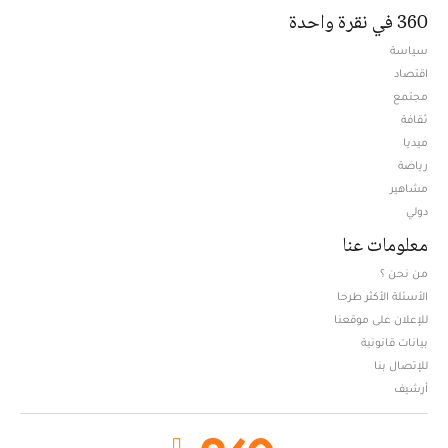
360 في نقرة واحدة
سياسة
اقتصاد
مجتمع
ثقافة
ميديا
Opens in new window
رياضة
مشاهير
دولي
معلومات عنا
من نحن ؟
الأسئلة الأكثر طرحا
للإعلان على موقعنا
بيانات قانونية
للإتصال بنا
أرشيف