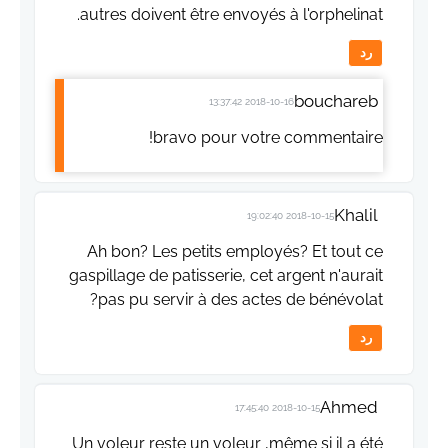
autres doivent être envoyés à l'orphelinat.
رد
bouchareb
2018-10-16 13:37:42
bravo pour votre commentaire!
Khalil
2018-10-15 19:02:40
Ah bon? Les petits employés? Et tout ce
gaspillage de patisserie, cet argent n'aurait
pas pu servir à des actes de bénévolat?
رد
Ahmed
2018-10-15 17:45:40
Un voleur reste un voleur ,même si il a été