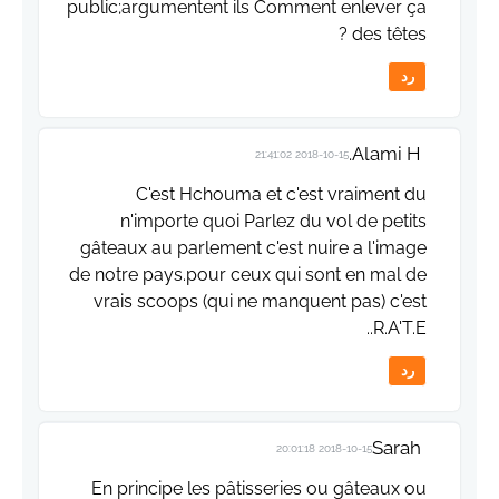
public;argumentent ils Comment enlever ça
des têtes ?
رد
Alami H.
2018-10-15 21:41:02
C'est Hchouma et c'est vraiment du
n'importe quoi Parlez du vol de petits
gâteaux au parlement c'est nuire a l'image
de notre pays.pour ceux qui sont en mal de
vrais scoops (qui ne manquent pas) c'est
R.A'T.E..
رد
Sarah
2018-10-15 20:01:18
En principe les pâtisseries ou gâteaux ou