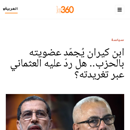
العربية
▾
سياسة
ابن كيران يُجمّد عضويته
بالحزب.. هل ردّ عليه العثماني
عبر تغريدته؟