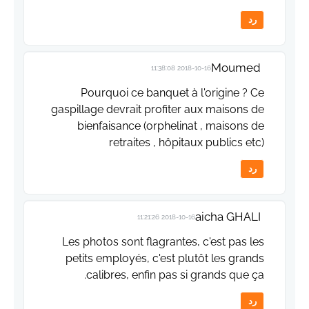
رد
Moumed
2018-10-16 11:38:08
Pourquoi ce banquet à l'origine ? Ce
gaspillage devrait profiter aux maisons de
bienfaisance (orphelinat , maisons de
retraites , hôpitaux publics etc)
رد
aicha GHALI
2018-10-16 11:21:26
Les photos sont flagrantes, c'est pas les
petits employés, c'est plutôt les grands
calibres, enfin pas si grands que ça.
رد