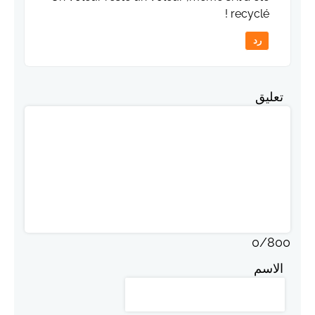
recyclé !
رد
تعليق
0
/
800
الاسم