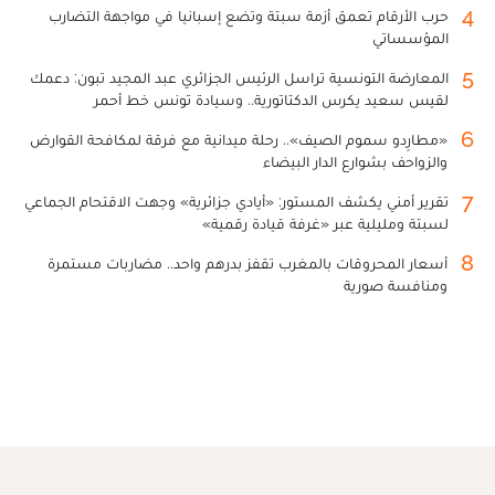
4
حرب الأرقام تعمق أزمة سبتة وتضع إسبانيا في مواجهة التضارب
المؤسساتي
5
المعارضة التونسية تراسل الرئيس الجزائري عبد المجيد تبون: دعمك
لقيس سعيد يكرس الدكتاتورية.. وسيادة تونس خط أحمر
6
«مطارِدو سموم الصيف».. رحلة ميدانية مع فرقة لمكافحة القوارض
والزواحف بشوارع الدار البيضاء
7
تقرير أمني يكشف المستور: «أيادي جزائرية» وجهت الاقتحام الجماعي
لسبتة ومليلية عبر «غرفة قيادة رقمية»
8
أسعار المحروقات بالمغرب تقفز بدرهم واحد.. مضاربات مستمرة
ومنافسة صورية