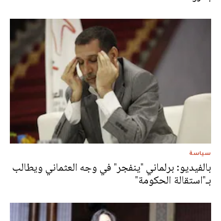
سياسة
بالفيديو: برلماني "ينفجر" في وجه العثماني ويطالب
بـ"استقالة الحكومة"