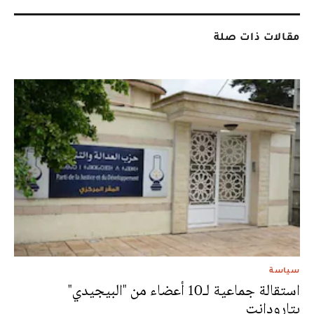
مقالات ذات صلة
سياسة
استقالة جماعية لـ10 أعضاء من "البيجيدي"
بتارودانت