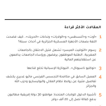
المقالات الأكثر قراءة
1
«أوت» و«أغسطس» و«الولايات» ونداءات «الحريك».. كيف فضحت
اللغة بصمات الأجهزة العسكرية الجزائرية في أحداث سبتة؟
2
رسوم «التوقيت الميسر» تشعل فتيل الاحتقان بالجامعات
المغربية.. الطلبة الموظفون يرفضون ورؤساء الجامعات يدافعون
عن استقلاليتهم المالية
3
«نوكليو ناسيونال».. النيونازية الإسبانية تخلع قناعها
4
العميل السابق في مكافحة التجسس الفرنسي ماثيو غديري يكشف
تفاصيل مثيرة عن روابط نظام الملالي والبوليساريو وحزب الله
والجزائر
5
تأشيرة الدخول للولايات المتحدة: مواطنو 30 دولة إفريقية مطالبون
بدفع كفالة تصل إلى 20 ألف دولار