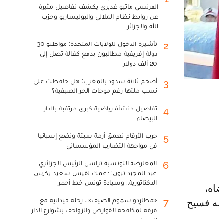
الفرنسي ماثيو غديري يكشف تفاصيل مثيرة
عن روابط نظام الملالي والبوليساريو وحزب
الله والجزائر
تأشيرة الدخول للولايات المتحدة: مواطنو 30
2
دولة إفريقية مطالبون بدفع كفالة تصل إلى
20 ألف دولار
أضخم ثلاثة سدود بالمغرب: هل حافظت على
3
نسب ملئها رغم موجات الحر الصيفية؟
تفاصيل منشأة رياضية كبرى مرتقبة بالدار
4
البيضاء
حرب الأرقام تعمق أزمة سبتة وتضع إسبانيا
5
في مواجهة التضارب المؤسساتي
المعارضة التونسية تراسل الرئيس الجزائري
6
عبد المجيد تبون: دعمك لقيس سعيد يكرس
الدكتاتورية.. وسيادة تونس خط أحمر
«مطارِدو سموم الصيف».. رحلة ميدانية مع
7
نه فسيح
فرقة لمكافحة القوارض والزواحف بشوارع الدار