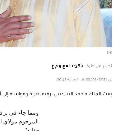
DR
تحرير من طرف
Le360 مع و.م.ع
في 22/01/2021 على الساعة 20:42
بعث الملك محمد السادس برقية تعزية ومواساة إلى أفر
ومما جاء في برقية الملك: "تلقينا ببالغ التأثر، نعي المشمول بعفو الله ورضاه،
المرحوم مولاي ا
جنانه".