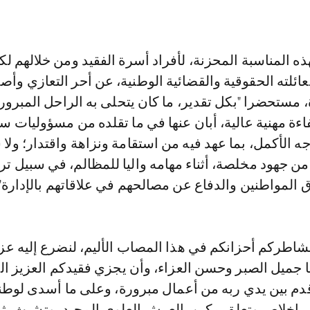
ه المناسبة المحزنة، لأفراد أسرة الفقيد ومن خلالهم لك
عائلته الحقوقية والقضائية الوطنية، عن أحر التعازي وأ
 مستحضرا "بكل تقدير، ما كان يتحلى به الراحل المبرور
اءة مهنية عالية، أبان عنها في ما تقلده من مسؤوليات س
ه الأكمل، بما عهد فيه من استقامة ونزاهة واقتدار؛ ولا س
 من جهود مخلصة، أثناء مهامه والیا للمظالم، في سبيل ت
 المواطنين والدفاع عن مصالحهم في علاقاتهم بالإدارة".
نشاطركم أحزانكم في هذا المصاب الأليم، لنضرع إليه عز
 جميل الصبر وحسن العزاء، وأن يجزي فقيدكم العزيز ال
قدم بين يدي ربه من أعمال مبرورة، وعلى ما أسدى لوطن
 إخلاص وتعلق مكين بالعرش العلوي المجيد، وتشبث بث