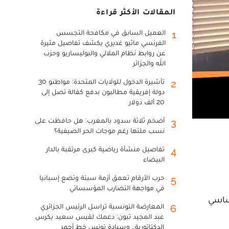
المقالات الأكثر قراءة
العميل السابق في مكافحة التجسس
1
الفرنسي ماثيو غديري يكشف تفاصيل مثيرة
عن روابط نظام الملالي والبوليساريو وحزب
الله والجزائر
تأشيرة الدخول للولايات المتحدة: مواطنو 30
2
دولة إفريقية مطالبون بدفع كفالة تصل إلى
20 ألف دولار
أضخم ثلاثة سدود بالمغرب: هل حافظت على
3
نسب ملئها رغم موجات الحر الصيفية؟
تفاصيل منشأة رياضية كبرى مرتقبة بالدار
4
البيضاء
حرب الأرقام تعمق أزمة سبتة وتضع إسبانيا
5
في مواجهة التضارب المؤسساتي
أساسي
المعارضة التونسية تراسل الرئيس الجزائري
6
عبد المجيد تبون: دعمك لقيس سعيد يكرس
الدكتاتورية.. وسيادة تونس خط أحمر