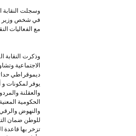
وسجلت النقابة التابعة للاتحاد الوطني للشغل بالمغرب، بـ«ايجابية مبادرة الحكومة
في شخص وزير الش
مع الفعاليات النق
وذكرت النقابة ال
الاجتماعية وتشاو
ديموقراطي حداثي 
يوفر لمكونات و ا
والعقلنة والمردو
الحكومية المعنية
والنهوض والرقي و
للوطن ضمان التعب
تزخر بها قاعدة ا