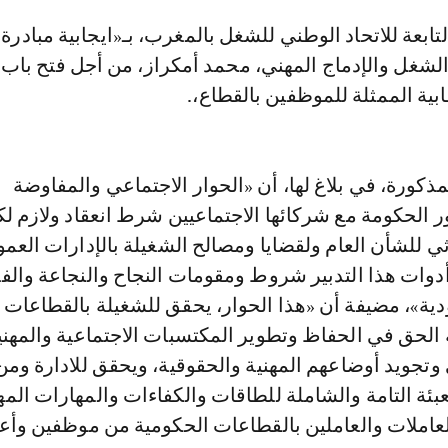
غل والإدماج المهني، محمد أمكراز، من أجل فتح باب 
ابية الممثلة للموظفين بالقطاع،.
مذكورة، في بلاغ لها، أن «الحوار الاجتماعي والمفاوضة
ر الحكومة مع شركائها الاجتماعيين شرط انعقاد ولازم لك
للشأن العام ولقضايا ومصالح الشغيلة بالإدارات العموم
ٔدوات هذا التدبير شروط ومقومات النجاح والنجاعة والفع
دية»، مضيفة أن «هذا الحوار، يحقق للشغيلة بالقطاعات
 الحق في الحفاظ وتطوير المكتسبات الاجتماعية والمهني
تجويد أوضاعهم المهنية والحقوقية، ويحقق للادارة ومن
ئة التامة والشاملة للطاقات والكفاءات والمهارات المهن
لعاملات والعاملين بالقطاعات الحكومية من موظفين وأع