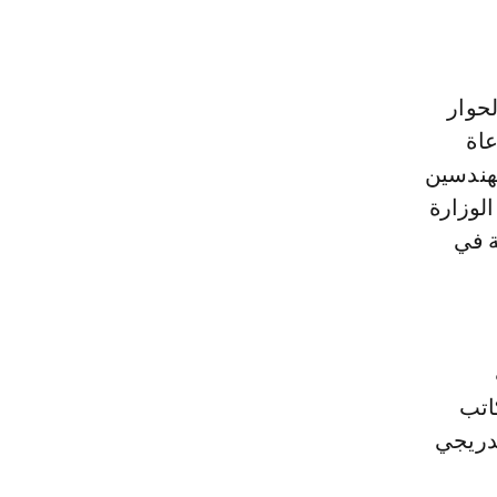
حوار
عاة
مهندسين
الوزارة
ة في
اتب
تدريجي