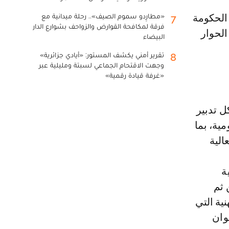
«مطارِدو سموم الصيف».. رحلة ميدانية مع
7
فرقة لمكافحة القوارض والزواحف بشوارع الدار
الحوار
البيضاء
تقرير أمني يكشف المستور: «أيادي جزائرية»
8
وجهت الاقتحام الجماعي لسبتة ومليلية عبر
«غرفة قيادة رقمية»
ل تدبير
ية، بما
الية
ة
 ثم
ية التي
وان