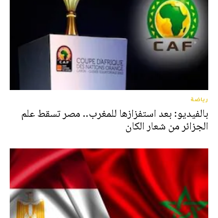
رياضة
بالفيديو: بعد استفزازها للمغرب.. مصر تسقط علم
الجزائر من شعار الكان