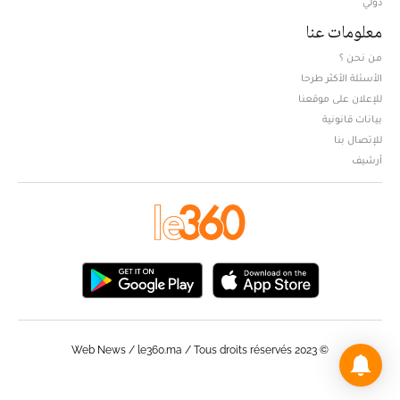
دولي
معلومات عنا
من نحن ؟
الأسئلة الأكثر طرحا
للإعلان على موقعنا
بيانات قانونية
للإتصال بنا
أرشيف
© Web News / le360.ma / Tous droits réservés 2023