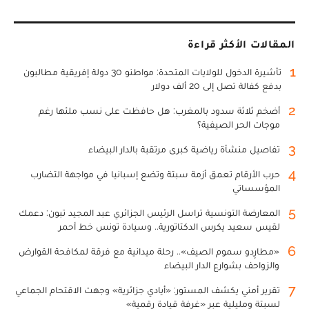
المقالات الأكثر قراءة
1
تأشيرة الدخول للولايات المتحدة: مواطنو 30 دولة إفريقية مطالبون
بدفع كفالة تصل إلى 20 ألف دولار
2
أضخم ثلاثة سدود بالمغرب: هل حافظت على نسب ملئها رغم
موجات الحر الصيفية؟
3
تفاصيل منشأة رياضية كبرى مرتقبة بالدار البيضاء
4
حرب الأرقام تعمق أزمة سبتة وتضع إسبانيا في مواجهة التضارب
المؤسساتي
5
المعارضة التونسية تراسل الرئيس الجزائري عبد المجيد تبون: دعمك
لقيس سعيد يكرس الدكتاتورية.. وسيادة تونس خط أحمر
6
«مطارِدو سموم الصيف».. رحلة ميدانية مع فرقة لمكافحة القوارض
والزواحف بشوارع الدار البيضاء
7
تقرير أمني يكشف المستور: «أيادي جزائرية» وجهت الاقتحام الجماعي
لسبتة ومليلية عبر «غرفة قيادة رقمية»