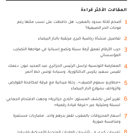
المقالات الأكثر قراءة
1
أضخم ثلاثة سدود بالمغرب: هل حافظت على نسب ملئها رغم
موجات الحر الصيفية؟
2
تفاصيل منشأة رياضية كبرى مرتقبة بالدار البيضاء
3
حرب الأرقام تعمق أزمة سبتة وتضع إسبانيا في مواجهة التضارب
المؤسساتي
4
المعارضة التونسية تراسل الرئيس الجزائري عبد المجيد تبون: دعمك
لقيس سعيد يكرس الدكتاتورية.. وسيادة تونس خط أحمر
5
«مطارِدو سموم الصيف».. رحلة ميدانية مع فرقة لمكافحة القوارض
والزواحف بشوارع الدار البيضاء
6
تقرير أمني يكشف المستور: «أيادي جزائرية» وجهت الاقتحام الجماعي
لسبتة ومليلية عبر «غرفة قيادة رقمية»
7
أسعار المحروقات بالمغرب تقفز بدرهم واحد.. مضاربات مستمرة
ومنافسة صورية
8
تغييرات كبرى في تأشيرات الولايات المتحدة الأمريكية بإفريقيا