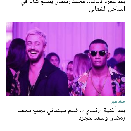
بعد عمرو دياب.. محمد رمضان يصفع شابا في
الساحل الشمالي
مشاهير
بعد أغنية «إنساي».. فيلم سينمائي يجمع محمد
رمضان وسعد لمجرد