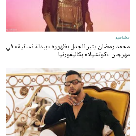
مشاهير
محمد رمضان يثير الجدل بظهوره «ببدلة نسائية» في
مهرجان «كوتشيلا» بكاليفورنيا