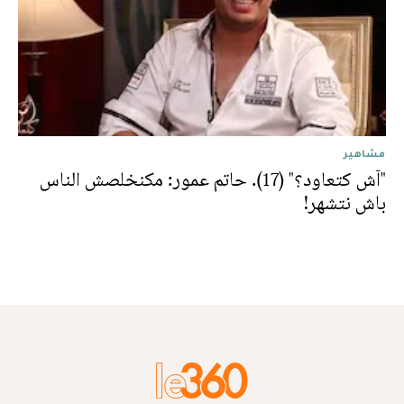
مشاهير
"آش كتعاود؟" (17). حاتم عمور: مكنخلصش الناس
باش نتشهر!