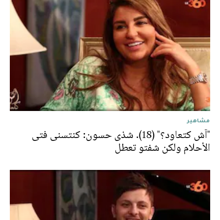
مشاهير
"آش كتعاود؟" (18). شذى حسون: كنتسنى فتى
الأحلام ولكن شفتو تعطل