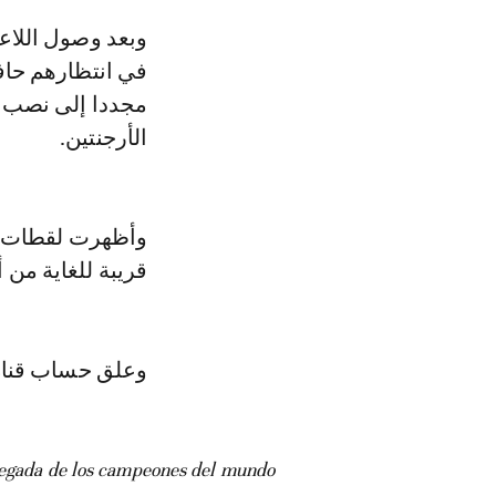
وبعد وصول اللاعبين والجهاز الفني والإداري لمنتخب الأرجنتين إلى المطار كان
في انتظارهم حافل
مجددا إلى نصب أ
الأرجنتين.
وأظهرت لقطات في
قريبة للغاية من
وعلق حساب قناة espn الأرجنتينية: "احترسوا، الأسلاك الكهربا
ada de los campeones del mundo