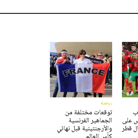
رياضة
ب
توقعات مختلفة من
س على
الجماهير الفرنسية
ال قطر
والأرجنتينية قبل نهائي
كأس العالم