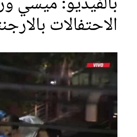
بالفيديو: ميسي ور
الاحتفالات بالارجن