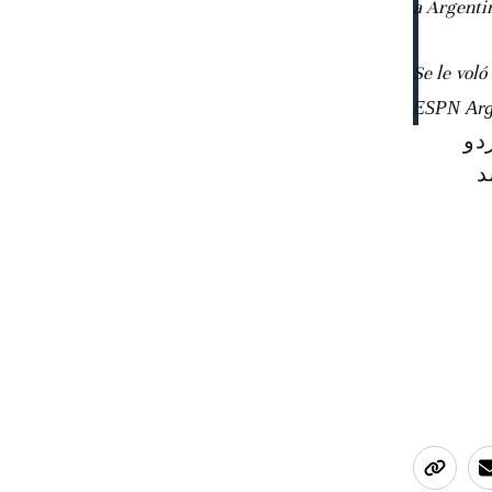
a Argenti
Se le voló
دو
د