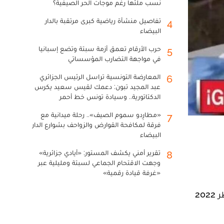
نسب ملئها رغم موجات الحر الصيفية؟
تفاصيل منشأة رياضية كبرى مرتقبة بالدار
4
البيضاء
حرب الأرقام تعمق أزمة سبتة وتضع إسبانيا
5
في مواجهة التضارب المؤسساتي
المعارضة التونسية تراسل الرئيس الجزائري
6
عبد المجيد تبون: دعمك لقيس سعيد يكرس
الدكتاتورية.. وسيادة تونس خط أحمر
«مطارِدو سموم الصيف».. رحلة ميدانية مع
7
فرقة لمكافحة القوارض والزواحف بشوارع الدار
البيضاء
تقرير أمني يكشف المستور: «أيادي جزائرية»
8
وجهت الاقتحام الجماعي لسبتة ومليلية عبر
«غرفة قيادة رقمية»
تعرض ليونيل ميسي وزملاؤه في منتخب الأرجنتين لموقف غاية في الخطورة مع بداية احتفالات أبطال كأس العالم قطر 2022