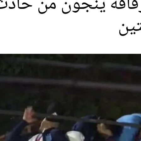
فاقه ينجون من حادث 
تين